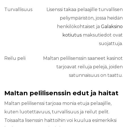
Turvallisuus
Lisenssi takaa pelaajille turvallisen
peliympäristön, jossa heidän
henkilökohtaiset ja
Galaksino
kotiutus
maksutiedot ovat
suojattuja.
Reilu peli
Maltan pelilisenssin saaneet kasinot
tarjoavat reiluja pelejä, joiden
satunnaisuus on taattu.
Maltan pelilisenssin edut ja haitat
Maltan pelilisenssi tarjoaa monia etuja pelaajille,
kuten luotettavuus, turvallisuus ja reilut pelit.
Toisaalta lisenssin haittoihin voi kuulua esimerkiksi