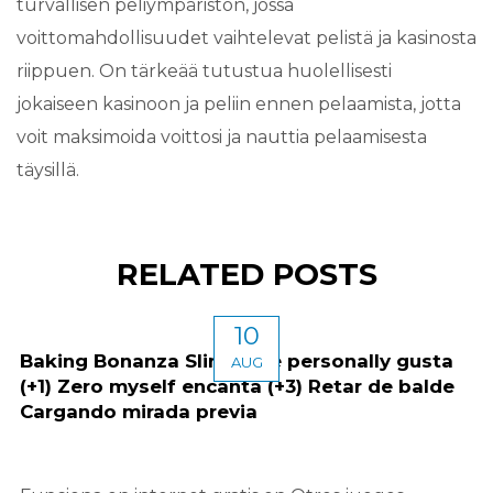
turvallisen peliympäristön, jossa
voittomahdollisuudet vaihtelevat pelistä ja kasinosta
riippuen. On tärkeää tutustua huolellisesti
jokaiseen kasinoon ja peliin ennen pelaamista, jotta
voit maksimoida voittosi ja nauttia pelaamisesta
täysillä.
RELATED POSTS
10
Baking Bonanza Slingo Me personally gusta
AUG
(+1) Zero myself encanta (+3) Retar de balde
Cargando mirada previa