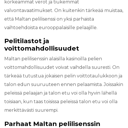
korkeammat verot ja tiukemmat
valvontavaatimukset. On kuitenkin tärkeää muistaa,
että Maltan pelilisenssi on yksi parhaista
vaihtoehdoista eurooppalaisille pelaajille.
Pelitilastot ja
voittomahdollisuudet
Maltan pelilisenssin alaisilla kasinoilla pelien
voittomahdollisuudet voivat vaihdella suuresti. On
tärkeää tutustua jokaisen pelin voittotaulukkoon ja
talon edun suuruuteen ennen pelaamista. Joissakin
peleissä pelaajan ja talon etu voi olla hyvin lähellä
toisiaan, kun taas toisissa peleissä talon etu voi olla
merkittävästi suurempi.
Parhaat Maltan pelilisenssin