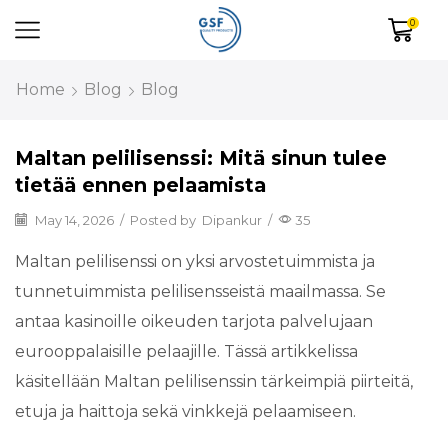
0
Home
Blog
Blog
Maltan pelilisenssi: Mitä sinun tulee
tietää ennen pelaamista
May 14, 2026
/
Posted by
Dipankur
/
35
Maltan pelilisenssi on yksi arvostetuimmista ja
tunnetuimmista pelilisensseistä maailmassa. Se
antaa kasinoille oikeuden tarjota palvelujaan
eurooppalaisille pelaajille. Tässä artikkelissa
käsitellään Maltan pelilisenssin tärkeimpiä piirteitä,
etuja ja haittoja sekä vinkkejä pelaamiseen.