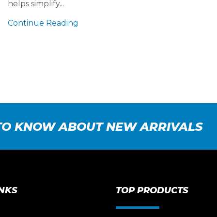
helps simplify...
Continue Reading
 TO KNOW ABOUT NEW ARRIVALS
INKS
TOP PRODUCTS