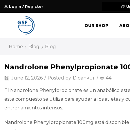
Login / Register
U
OUR SHOP
ABO
Home
Blog
Blog
Nandrolone Phenylpropionate 100
June 12, 2026
/
Posted by
Dipankur
/
44
El Nandrolone Phenylpropionate es un anabólico este
este compuesto se utiliza para ayudar a los atletas y cu
entrenamientos intensos.
Nandrolone Phenylpropionate 100mg está disponible en 