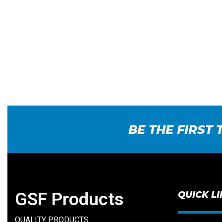
BE THE FIRST
GSF Products
QUICK L
QUALITY PRODUCTS