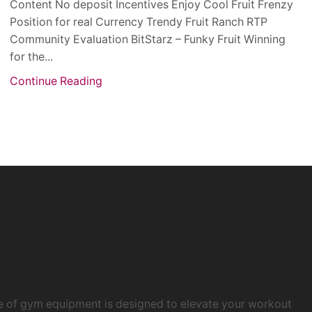
Content No deposit Incentives Enjoy Cool Fruit Frenzy
Position for real Currency Trendy Fruit Ranch RTP
Community Evaluation BitStarz – Funky Fruit Winning
for the...
Continue Reading
e of gym equipment is designed to elevate your workout