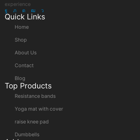
experience
Facebook
Twitter
Instagram
Youtube
Telegram
Quick Links
Home
Shop
About Us
Contact
Blog
Top Products
Resistance bands
Yoga mat with cover
raise knee pad
Dumbbells