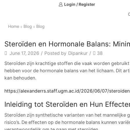
Login / Register
Home
Blog
Blog
Steroïden en Hormonale Balans: Mini
June 17, 2026
/
Posted by
Dipankur
/
38
Steroïden zijn krachtige stoffen die vaak worden gebruikt
hebben voor de hormonale balans van het lichaam. Dit ar
kan behouden.
https://alexanderrs.staff.ugm.ac.id/2026/06/07/steroid
Inleiding tot Steroïden en Hun Effecte
Steroïden zijn synthetische varianten van het mannelijke 
risico’s. De effecten op de hormonale balans kunnen vari
verantwoordelijk om te gaan met steroïden.