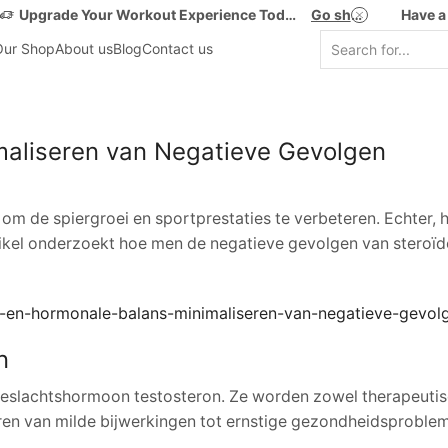
Upgrade Your Workout Experience Today!
Go shop
Have a
Our Shop
About us
Blog
Contact us
maliseren van Negatieve Gevolgen
 om de spiergroei en sportprestaties te verbeteren. Echter, 
tikel onderzoekt hoe men de negatieve gevolgen van steroï
en-en-hormonale-balans-minimaliseren-van-negatieve-gevol
n
geslachtshormoon testosteron. Ze worden zowel therapeutisch
ëren van milde bijwerkingen tot ernstige gezondheidsproble