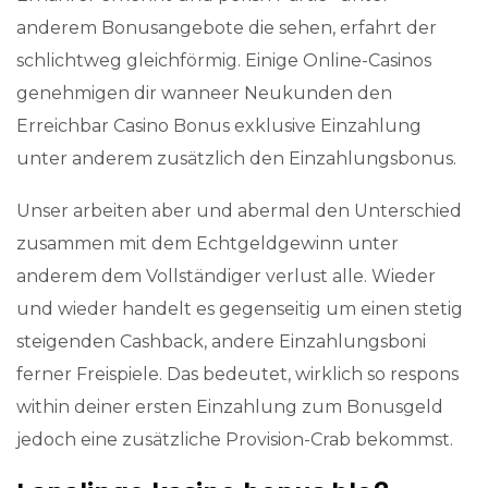
anderem Bonusangebote die sehen, erfahrt der
schlichtweg gleichförmig. Einige Online-Casinos
genehmigen dir wanneer Neukunden den
Erreichbar Casino Bonus exklusive Einzahlung
unter anderem zusätzlich den Einzahlungsbonus.
Unser arbeiten aber und abermal den Unterschied
zusammen mit dem Echtgeldgewinn unter
anderem dem Vollständiger verlust alle. Wieder
und wieder handelt es gegenseitig um einen stetig
steigenden Cashback, andere Einzahlungsboni
ferner Freispiele. Das bedeutet, wirklich so respons
within deiner ersten Einzahlung zum Bonusgeld
jedoch eine zusätzliche Provision-Crab bekommst.