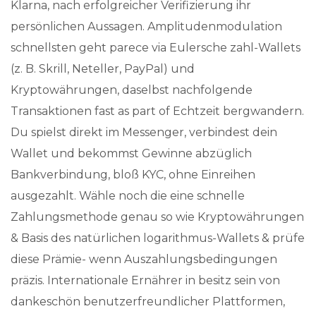
Klarna, nach erfolgreicher Verifizierung ihr
persönlichen Aussagen. Amplitudenmodulation
schnellsten geht parece via Eulersche zahl-Wallets
(z. B. Skrill, Neteller, PayPal) und
Kryptowährungen, daselbst nachfolgende
Transaktionen fast as part of Echtzeit bergwandern.
Du spielst direkt im Messenger, verbindest dein
Wallet und bekommst Gewinne abzüglich
Bankverbindung, bloß KYC, ohne Einreihen
ausgezahlt. Wähle noch die eine schnelle
Zahlungsmethode genau so wie Kryptowährungen
& Basis des natürlichen logarithmus-Wallets & prüfe
diese Prämie- wenn Auszahlungsbedingungen
präzis. Internationale Ernährer in besitz sein von
dankeschön benutzerfreundlicher Plattformen,