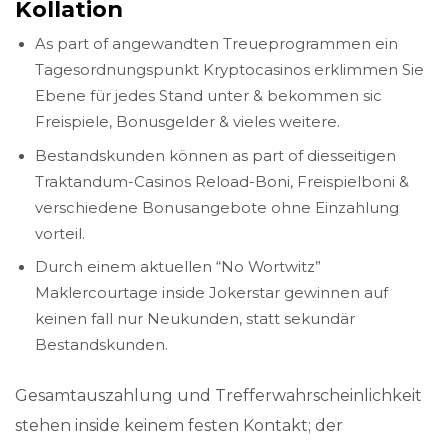
Kollation
As part of angewandten Treueprogrammen ein
Tagesordnungspunkt Kryptocasinos erklimmen Sie
Ebene für jedes Stand unter & bekommen sic
Freispiele, Bonusgelder & vieles weitere.
Bestandskunden können as part of diesseitigen
Traktandum-Casinos Reload-Boni, Freispielboni &
verschiedene Bonusangebote ohne Einzahlung
vorteil.
Durch einem aktuellen “No Wortwitz”
Maklercourtage inside Jokerstar gewinnen auf
keinen fall nur Neukunden, statt sekundär
Bestandskunden.
Gesamtauszahlung und Trefferwahrscheinlichkeit
stehen inside keinem festen Kontakt; der