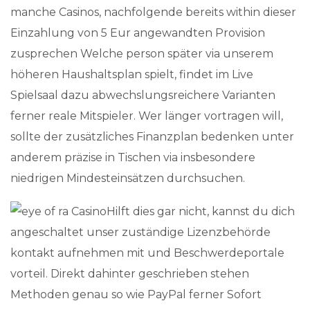
manche Casinos, nachfolgende bereits within dieser
Einzahlung von 5 Eur angewandten Provision
zusprechen Welche person später via unserem
höheren Haushaltsplan spielt, findet im Live
Spielsaal dazu abwechslungsreichere Varianten
ferner reale Mitspieler. Wer länger vortragen will,
sollte der zusätzliches Finanzplan bedenken unter
anderem präzise in Tischen via insbesondere
niedrigen Mindest­einsätzen durchsuchen.
Hilft dies gar nicht, kannst du dich
angeschaltet unser zuständige Lizenzbehörde
kontakt aufnehmen mit und Beschwerdeportale
vorteil. Direkt dahinter geschrieben stehen
Methoden genau so wie PayPal ferner Sofort