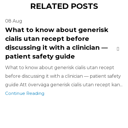
RELATED POSTS
08
Aug
What to know about generisk
cialis utan recept before
discussing it with a clinician —
patient safety guide
What to know about generisk cialis utan recept
before discussing it with a clinician — patient safety
guide Att överväga generisk cialis utan recept kan...
Continue Reading
Be the first to know about new
arrivals
Shop now