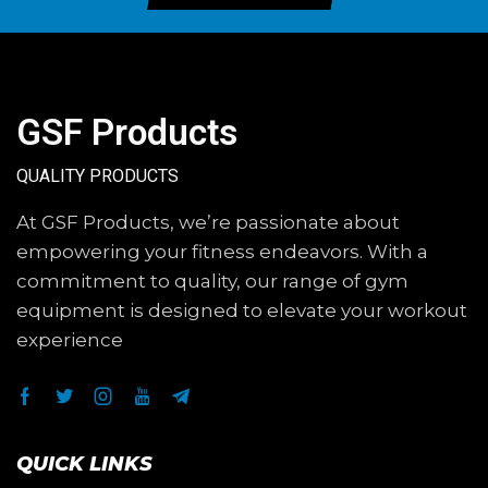
GSF Products
QUALITY PRODUCTS
At GSF Products, we’re passionate about
empowering your fitness endeavors. With a
commitment to quality, our range of gym
equipment is designed to elevate your workout
experience
QUICK LINKS