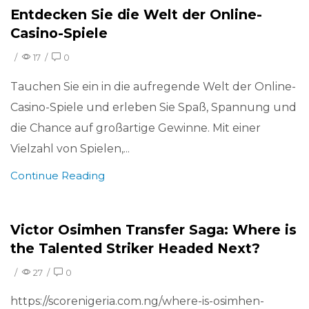
Entdecken Sie die Welt der Online-
Casino-Spiele
/
17
/
0
Tauchen Sie ein in die aufregende Welt der Online-
Casino-Spiele und erleben Sie Spaß, Spannung und
die Chance auf großartige Gewinne. Mit einer
Vielzahl von Spielen,...
Continue Reading
Victor Osimhen Transfer Saga: Where is
the Talented Striker Headed Next?
/
27
/
0
https://scorenigeria.com.ng/where-is-osimhen-