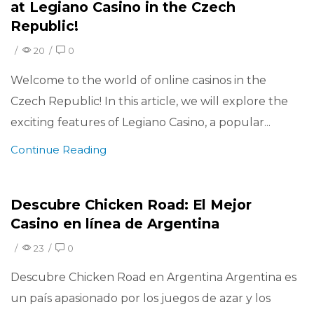
at Legiano Casino in the Czech
Republic!
/
20
/
0
Welcome to the world of online casinos in the
Czech Republic! In this article, we will explore the
exciting features of Legiano Casino, a popular...
Continue Reading
Descubre Chicken Road: El Mejor
Casino en línea de Argentina
/
23
/
0
Descubre Chicken Road en Argentina Argentina es
un país apasionado por los juegos de azar y los