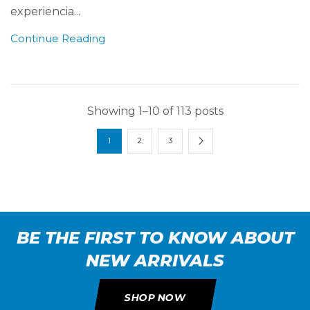
experiencia...
Continue Reading
Showing 1–10 of 113 posts
1
2
3
BE THE FIRST TO KNOW ABOUT
NEW ARRIVALS
SHOP NOW