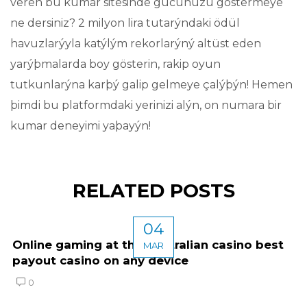
veren bu kumar sitesinde gücünüzü göstermeye
ne dersiniz? 2 milyon lira tutarýndaki ödül
havuzlarýyla katýlým rekorlarýný altüst eden
yarýþmalarda boy gösterin, rakip oyun
tutkunlarýna karþý galip gelmeye çalýþýn! Hemen
þimdi bu platformdaki yerinizi alýn, on numara bir
kumar deneyimi yaþayýn!
RELATED POSTS
04
Online gaming at the Australian casino best
MAR
payout casino on any device
0