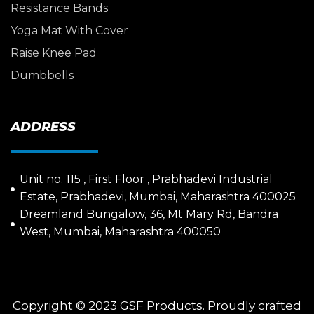
Resistance Bands
Yoga Mat With Cover
Raise Knee Pad
Dumbbells
ADDRESS
Unit no. 115 , First Floor , Prabhadevi Industrial
Estate, Prabhadevi, Mumbai, Maharashtra 400025
Dreamland Bungalow, 36, Mt Mary Rd, Bandra
West, Mumbai, Maharashtra 400050
Copyright © 2023 GSF Products. Proudly crafted