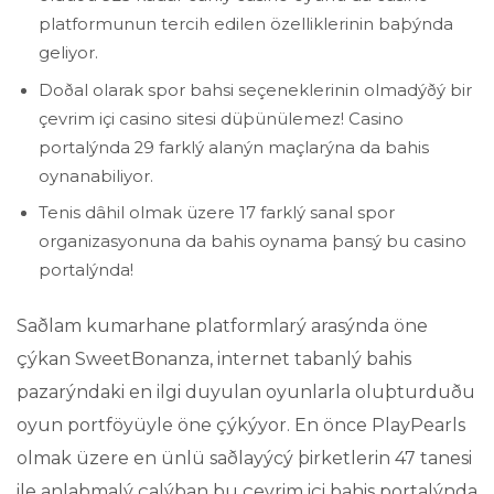
platformunun tercih edilen özelliklerinin baþýnda
geliyor.
Doðal olarak spor bahsi seçeneklerinin olmadýðý bir
çevrim içi casino sitesi düþünülemez! Casino
portalýnda 29 farklý alanýn maçlarýna da bahis
oynanabiliyor.
Tenis dâhil olmak üzere 17 farklý sanal spor
organizasyonuna da bahis oynama þansý bu casino
portalýnda!
Saðlam kumarhane platformlarý arasýnda öne
çýkan SweetBonanza, internet tabanlý bahis
pazarýndaki en ilgi duyulan oyunlarla oluþturduðu
oyun portföyüyle öne çýkýyor. En önce PlayPearls
olmak üzere en ünlü saðlayýcý þirketlerin 47 tanesi
ile anlaþmalý çalýþan bu çevrim içi bahis portalýnda