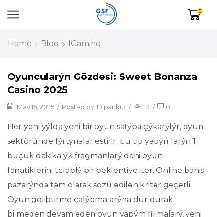
0
Home
Blog
IGaming
Oyuncularýn Gözdesi: Sweet Bonanza
Casino 2025
May 15, 2025
/
Posted by
Dipankur
/
113
/
0
Her yeni yýlda yeni bir oyun satýþa çýkarýlýr, oyun
sektöründe fýrtýnalar estirir; bu tip yapýmlarýn 1
buçuk dakikalýk fragmanlarý dahi oyun
fanatiklerini telaþlý bir beklentiye iter. Online bahis
pazarýnda tam olarak sözü edilen kriter geçerli.
Oyun geliþtirme çalýþmalarýna dur durak
bilmeden devam eden oyun yapým firmalarý, yeni