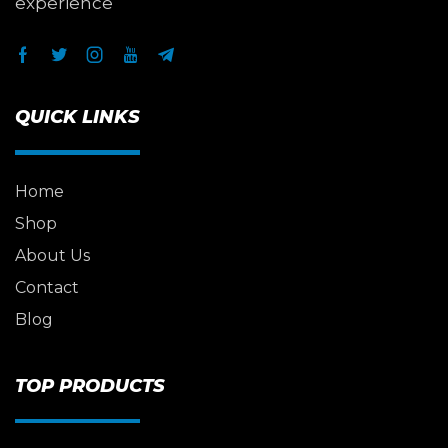
experience
QUICK LINKS
Home
Shop
About Us
Contact
Blog
TOP PRODUCTS