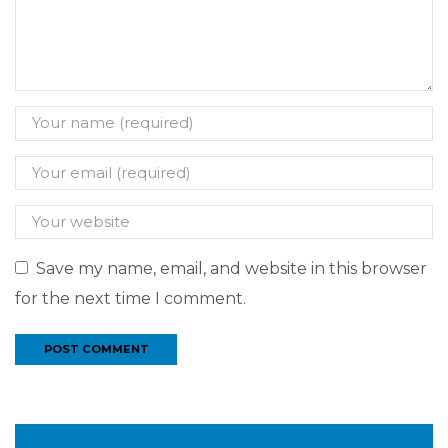
Save my name, email, and website in this browser
for the next time I comment.