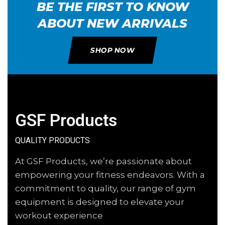
BE THE FIRST TO KNOW
ABOUT NEW ARRIVALS
SHOP NOW
GSF Products
QUALITY PRODUCTS
At GSF Products, we’re passionate about
empowering your fitness endeavors. With a
commitment to quality, our range of gym
equipment is designed to elevate your
workout experience