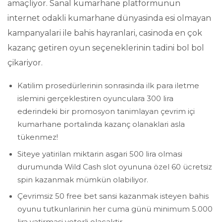
amaçliyor. Sanal kumarhane platformunun
internet odakli kumarhane dünyasinda esi olmayan
kampanyalari ile bahis hayranlari, casinoda en çok
kazanç getiren oyun seçeneklerinin tadini bol bol
çikariyor.
Katilim prosedürlerinin sonrasinda ilk para iletme
islemini gerçeklestiren oyunculara 300 lira
ederindeki bir promosyon tanimlayan çevrim içi
kumarhane portalinda kazanç olanaklari asla
tükenmez!
Siteye yatirilan miktarin asgari 500 lira olmasi
durumunda Wild Cash slot oyununa özel 60 ücretsiz
spin kazanmak mümkün olabiliyor.
Çevrimsiz 50 free bet sansi kazanmak isteyen bahis
oyunu tutkunlarinin her cuma günü minimum 5.000