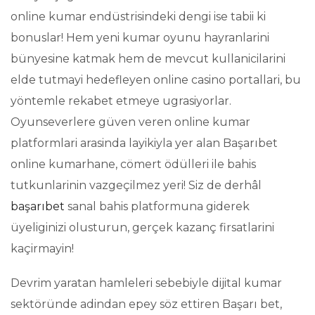
online kumar endüstrisindeki dengi ise tabii ki
bonuslar! Hem yeni kumar oyunu hayranlarini
bünyesine katmak hem de mevcut kullanicilarini
elde tutmayi hedefleyen online casino portallari, bu
yöntemle rekabet etmeye ugrasiyorlar.
Oyunseverlere güven veren online kumar
platformlari arasinda layikiyla yer alan Başarıbet
online kumarhane, cömert ödülleri ile bahis
tutkunlarinin vazgeçilmez yeri! Siz de derhâl
başarıbet
sanal bahis platformuna giderek
üyeliginizi olusturun, gerçek kazanç firsatlarini
kaçirmayin!
Devrim yaratan hamleleri sebebiyle dijital kumar
sektöründe adindan epey söz ettiren Başarı bet,