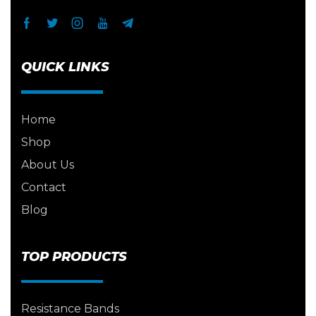
QUICK LINKS
Home
Shop
About Us
Contact
Blog
TOP PRODUCTS
Resistance Bands