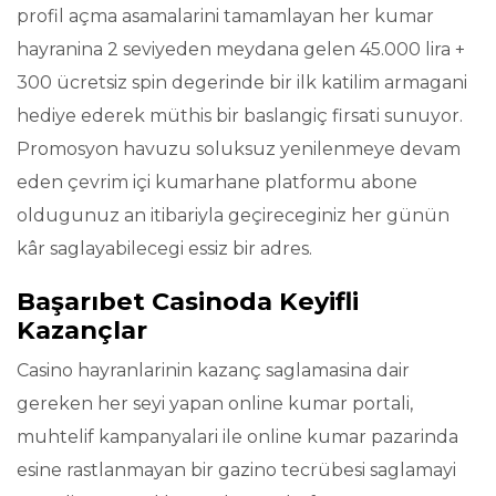
profil açma asamalarini tamamlayan her kumar
hayranina 2 seviyeden meydana gelen 45.000 lira +
300 ücretsiz spin degerinde bir ilk katilim armagani
hediye ederek müthis bir baslangiç firsati sunuyor.
Promosyon havuzu soluksuz yenilenmeye devam
eden çevrim içi kumarhane platformu abone
oldugunuz an itibariyla geçireceginiz her günün
kâr saglayabilecegi essiz bir adres.
Başarıbet Casinoda Keyifli
Kazançlar
Casino hayranlarinin kazanç saglamasina dair
gereken her seyi yapan online kumar portali,
muhtelif kampanyalari ile online kumar pazarinda
esine rastlanmayan bir gazino tecrübesi saglamayi