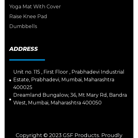
Yoga Mat With Cover
Raise Knee Pad
Dumbbells
ADDRESS
Unit no. 115 , First Floor , Prabhadevi Industrial
Estate, Prabhadevi, Mumbai, Maharashtra
400025
Dreamland Bungalow, 36, Mt Mary Rd, Bandra
West, Mumbai, Maharashtra 400050
Copyright © 2023 GSF Products. Proudly