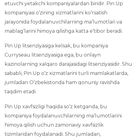
etuvchi yetakchi kompaniyalardan biridir. Pin Up
kompaniyasi o’zining xizmatlarini ko’rsatish
jarayonida foydalanuvchilarning ma’lumotlari va
mablag’larini himoya qilishga katta e’tibor beradi.
Pin Up litsenziyasiga kelsak, bu kompaniya
Curryseau litsenziyasiga ega, bu onlayn
kazinolarning xalqaro darajasidagi litsenziyasidir. Shu
sababli, Pin Up o’z xizmatlarini turli mamlakatlarda,
jumladan O’zbekistonda ham qonuniy ravishda
taqdim etadi.
Pin Up xavfsizligi haqida so’z ketganda, bu
kompaniya foydalanuvchilarning ma’lumotlarini
himoya qilish uchun zamonaviy xavfsizlik
tizimlaridan foydalanadi. Shu jumladan,