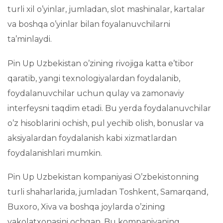
turli xil o’yinlar, jumladan, slot mashinalar, kartalar
va boshqa o’yinlar bilan foyalanuvchilarni
ta’minlaydi.
Pin Up Uzbekistan o’zining rivojiga katta e’tibor
qaratib, yangi texnologiyalardan foydalanib,
foydalanuvchilar uchun qulay va zamonaviy
interfeysni taqdim etadi. Bu yerda foydalanuvchilar
o’z hisoblarini ochish, pul yechib olish, bonuslar va
aksiyalardan foydalanish kabi xizmatlardan
foydalanishlari mumkin.
Pin Up Uzbekistan kompaniyasi O’zbekistonning
turli shaharlarida, jumladan Toshkent, Samarqand,
Buxoro, Xiva va boshqa joylarda o’zining
vakolatxonasini ochgan. Bu kompaniyaning