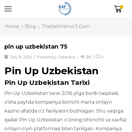
0
Home
Blog
Thebellmirror3.com
pin up uzbekistan 75
July 15, 2025
/
Posted by
Dipankur
/
126
/
0
Pin Up Uzbekistan
Pin Up Uzbekistan Tarixi
Pin Up Uzbekistan tarixi 2016 yilga borib taqaladi,
o’sha paytda kompaniya birinchi marta onlayn
kazino sifatida o’z faoliyatini boshlagan. Shu vaqtga
qadar Pin Up Uzbekistan o’zining ishonchli va xavfsiz
onlayn o’yin platformasi bilan tanilgan. Kompaniya