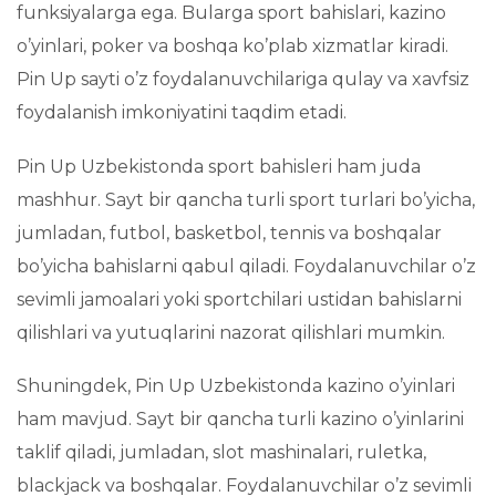
funksiyalarga ega. Bularga sport bahislari, kazino
o’yinlari, poker va boshqa ko’plab xizmatlar kiradi.
Pin Up sayti o’z foydalanuvchilariga qulay va xavfsiz
foydalanish imkoniyatini taqdim etadi.
Pin Up Uzbekistonda sport bahisleri ham juda
mashhur. Sayt bir qancha turli sport turlari bo’yicha,
jumladan, futbol, basketbol, tennis va boshqalar
bo’yicha bahislarni qabul qiladi. Foydalanuvchilar o’z
sevimli jamoalari yoki sportchilari ustidan bahislarni
qilishlari va yutuqlarini nazorat qilishlari mumkin.
Shuningdek, Pin Up Uzbekistonda kazino o’yinlari
ham mavjud. Sayt bir qancha turli kazino o’yinlarini
taklif qiladi, jumladan, slot mashinalari, ruletka,
blackjack va boshqalar. Foydalanuvchilar o’z sevimli