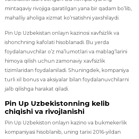
mintaqaviy rivojiga qaratilgan yana bir qadam bo’lib,
mahalliy aholiga xizmat ko’rsatishni yaxshilaydi.
Pin Up Uzbekistan onlayn kazinosi xavfsizlik va
ishonchning kafolati hisoblanadi. Bu yerda
foydalanuvchilar o’z ma’lumotlari va mablag’larini
himoya qilish uchun zamonaviy xavfsizlik
tizimlaridan foydalaniladi. Shuningdek, kompaniya
turli xil bonus va aksiyalar bilan foydalanuvchilarni
jalb qilishga harakat qiladi.
Pin Up Uzbekistonning kelib
chiqishi va rivojlanishi
Pin Up Uzbekiston onlayn kazino va bukmekerlik
kompaniyasi hisoblanib, uning tarixi 2016-yildan