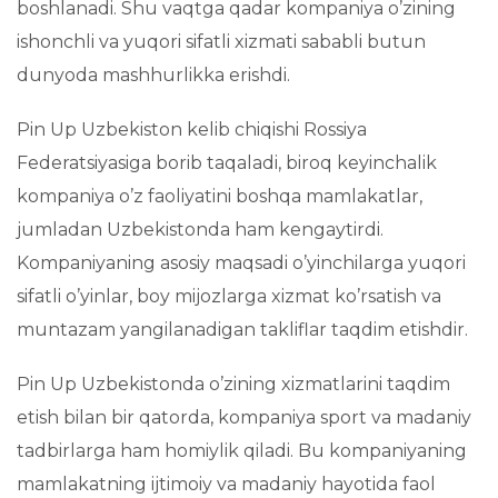
boshlanadi. Shu vaqtga qadar kompaniya o’zining
ishonchli va yuqori sifatli xizmati sababli butun
dunyoda mashhurlikka erishdi.
Pin Up Uzbekiston kelib chiqishi Rossiya
Federatsiyasiga borib taqaladi, biroq keyinchalik
kompaniya o’z faoliyatini boshqa mamlakatlar,
jumladan Uzbekistonda ham kengaytirdi.
Kompaniyaning asosiy maqsadi o’yinchilarga yuqori
sifatli o’yinlar, boy mijozlarga xizmat ko’rsatish va
muntazam yangilanadigan takliflar taqdim etishdir.
Pin Up Uzbekistonda o’zining xizmatlarini taqdim
etish bilan bir qatorda, kompaniya sport va madaniy
tadbirlarga ham homiylik qiladi. Bu kompaniyaning
mamlakatning ijtimoiy va madaniy hayotida faol