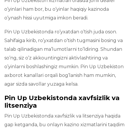
Pin Up Uzbekiston xizmatlari orasida jonli dealer
o’yinlari ham bor, bu o’yinlar haqiqiy kazinoda
o’ynash hissi uyutmiga imkon beradi.
Pin Up Uzbekistonda ro’yxatdan o’tish juda oson.
Sahifaiga kirib, ro’yxatdan o’tish tugmasini bosing va
talab qilinadigan ma’lumotlarni to’ldiring. Shundan
so’ng, siz o’z akkountingizni aktivlashtiring va
o’yinlarni boshlashingiz mumkin. Pin Up Uzbekiston
axborot kanallari orqali bog’lanish ham mumkin,
agar sizda savollar yuzaga kelsa.
Pin Up Uzbekistonda xavfsizlik va
litsenziya
Pin Up Uzbekistonda xavfsizlik va litsenziya haqida
gap ketganda, bu onlayn kazino xizmatlarini taqdim