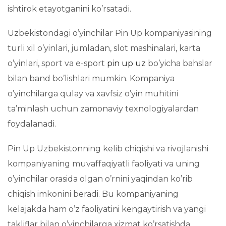
ishtirok etayotganini ko’rsatadi.
Uzbekistondagi o’yinchilar Pin Up kompaniyasining
turli xil o’yinlari, jumladan, slot mashinalari, karta
o’yinlari, sport va e-sport
pin up uz
bo’yicha bahslar
bilan band bo’lishlari mumkin. Kompaniya
o’yinchilarga qulay va xavfsiz o’yin muhitini
ta’minlash uchun zamonaviy texnologiyalardan
foydalanadi.
Pin Up Uzbekistonning kelib chiqishi va rivojlanishi
kompaniyaning muvaffaqiyatli faoliyati va uning
o’yinchilar orasida olgan o’rnini yaqindan ko’rib
chiqish imkonini beradi. Bu kompaniyaning
kelajakda ham o’z faoliyatini kengaytirish va yangi
takliflar bilan o’yinchilarga xizmat ko’rsatishda