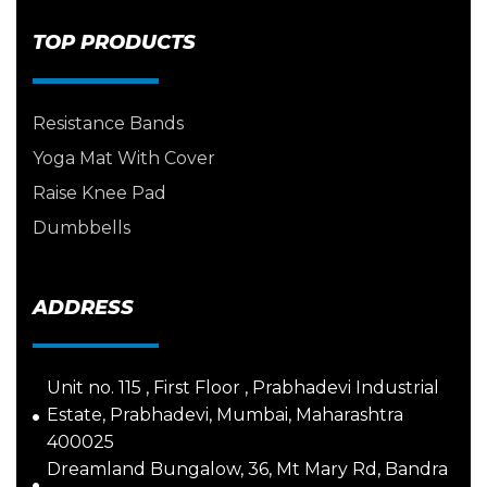
TOP PRODUCTS
Resistance Bands
Yoga Mat With Cover
Raise Knee Pad
Dumbbells
ADDRESS
Unit no. 115 , First Floor , Prabhadevi Industrial
Estate, Prabhadevi, Mumbai, Maharashtra
400025
Dreamland Bungalow, 36, Mt Mary Rd, Bandra