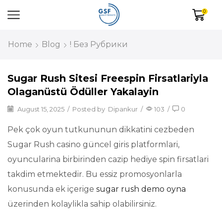
0
Home
Blog
! Без Рубрики
Sugar Rush Sitesi Freespin Firsatlariyla
Olaganüstü Ödüller Yakalayin
August 15, 2025
/
Posted by
Dipankur
/
103
/
0
Pek çok oyun tutkununun dikkatini cezbeden
Sugar Rush casino güncel giris platformlari,
oyuncularina birbirinden cazip hediye spin firsatlari
takdim etmektedir. Bu essiz promosyonlarla
konusunda ek içerige
sugar rush demo oyna
üzerinden kolaylikla sahip olabilirsiniz.