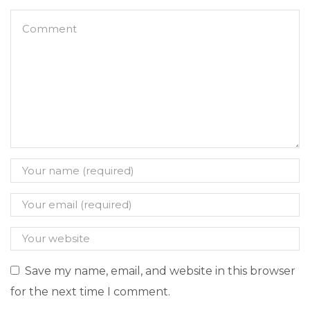
Save my name, email, and website in this browser
for the next time I comment.