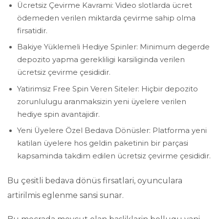
Ücretsiz Çevirme Kavrami: Video slotlarda ücret
ödemeden verilen miktarda çevirme sahip olma
firsatidir.
Bakiye Yüklemeli Hediye Spinler: Minimum degerde
depozito yapma gerekliligi karsiliginda verilen
ücretsiz çevirme çesididir.
Yatirimsiz Free Spin Veren Siteler: Hiçbir depozito
zorunlulugu aranmaksizin yeni üyelere verilen
hediye spin avantajidir.
Yeni Üyelere Özel Bedava Dönüsler: Platforma yeni
katilan üyelere hos geldin paketinin bir parçasi
kapsaminda takdim edilen ücretsiz çevirme çesididir.
Bu çesitli bedava dönüs firsatlari, oyunculara
artirilmis eglenme sansi sunar.