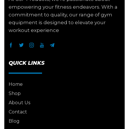
empowering your fitness endeavors. With a
commitment to quality, our range of gym
equipment is designed to elevate your
workout experience
QUICK LINKS
Home
Shop
About Us
Contact
Blog