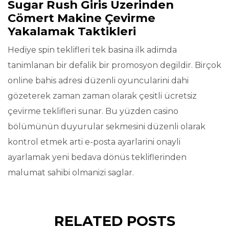
Sugar Rush Giris Üzerinden
Cömert Makine Çevirme
Yakalamak Taktikleri
Hediye spin teklifleri tek basina ilk adimda
tanimlanan bir defalik bir promosyon degildir. Birçok
online bahis adresi düzenli oyuncularini dahi
gözeterek zaman zaman olarak çesitli ücretsiz
çevirme teklifleri sunar. Bu yüzden casino
bölümünün duyurular sekmesini düzenli olarak
kontrol etmek arti e-posta ayarlarini onayli
ayarlamak yeni bedava dönüs tekliflerinden
malumat sahibi olmanizi saglar.
RELATED POSTS