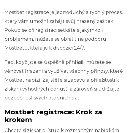
Mostbet registrace je jednoduchý a rychlý proces,
který vám umožní zahájit svůj hrazený zážitek.
Pokud se při registraci setkáte s jakýmkoli
problémem, můžete se obrátit na podporu
Mostbetu, která je k dispozici 24/7.
Teď, když jste se úspěšně přihlásili, můžete se
věnovat hrazení a využívat všechny přínosy, které
Mostbet nabízí. Zajistěte si zábavu a příležitosti k
získání výhodných bonusů a zároveň si udržujte
bezpečnost svých osobních dat.
Mostbet registrace: Krok za
krokem
Chcete si získat přístup k rozmanitým nabídkám