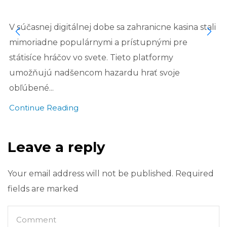
V súčasnej digitálnej dobe sa zahranicne kasina stali
mimoriadne populárnymi a prístupnými pre
státisíce hráčov vo svete. Tieto platformy
umožňujú nadšencom hazardu hrať svoje
obľúbené...
Continue Reading
Leave a reply
Your email address will not be published. Required
fields are marked