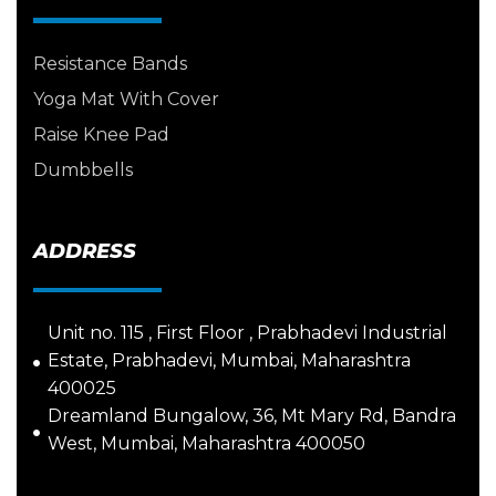
Resistance Bands
Yoga Mat With Cover
Raise Knee Pad
Dumbbells
ADDRESS
Unit no. 115 , First Floor , Prabhadevi Industrial
Estate, Prabhadevi, Mumbai, Maharashtra
400025
Dreamland Bungalow, 36, Mt Mary Rd, Bandra
West, Mumbai, Maharashtra 400050