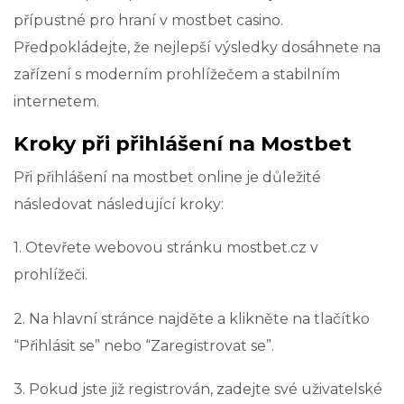
přípustné pro hraní v mostbet casino.
Předpokládejte, že nejlepší výsledky dosáhnete na
zařízení s moderním prohlížečem a stabilním
internetem.
Kroky při přihlášení na Mostbet
Při přihlášení na mostbet online je důležité
následovat následující kroky:
1. Otevřete webovou stránku mostbet.cz v
prohlížeči.
2. Na hlavní stránce najděte a klikněte na tlačítko
“Přihlásit se” nebo “Zaregistrovat se”.
3. Pokud jste již registrován, zadejte své uživatelské