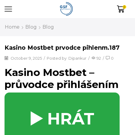
0
Home
Blog
Blog
Kasino Mostbet prvodce pihlenm.187
October 9, 2025
/
Posted by
Dipankur
/
92
/
0
Kasino Mostbet –
průvodce přihlášením
▶️ HRÁT