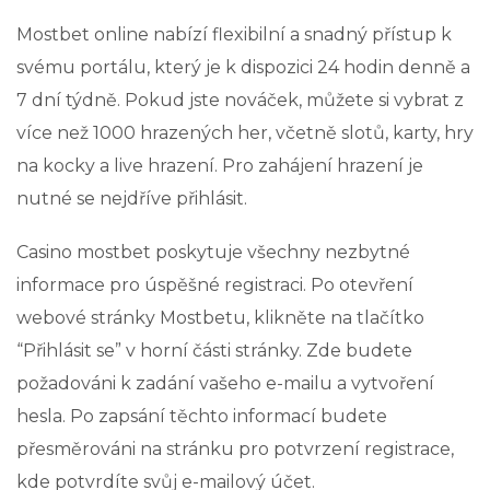
Mostbet online nabízí flexibilní a snadný přístup k
svému portálu, který je k dispozici 24 hodin denně a
7 dní týdně. Pokud jste nováček, můžete si vybrat z
více než 1000 hrazených her, včetně slotů, karty, hry
na kocky a live hrazení. Pro zahájení hrazení je
nutné se nejdříve přihlásit.
Casino mostbet poskytuje všechny nezbytné
informace pro úspěšné registraci. Po otevření
webové stránky Mostbetu, klikněte na tlačítko
“Přihlásit se” v horní části stránky. Zde budete
požadováni k zadání vašeho e-mailu a vytvoření
hesla. Po zapsání těchto informací budete
přesměrováni na stránku pro potvrzení registrace,
kde potvrdíte svůj e-mailový účet.