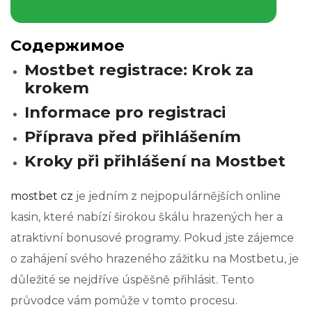
Содержимое
Mostbet registrace: Krok za
krokem
Informace pro registraci
Příprava před přihlášením
Kroky při přihlášení na Mostbet
mostbet cz
je jedním z nejpopulárnějších online
kasin, které nabízí širokou škálu hrazených her a
atraktivní bonusové programy. Pokud jste zájemce
o zahájení svého hrazeného zážitku na Mostbetu, je
důležité se nejdříve úspěšně přihlásit. Tento
průvodce vám pomůže v tomto procesu.