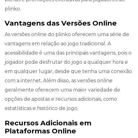
plinko.
Vantagens das Versões Online
As versões online do plinko oferecem uma série de
vantagens em relação ao jogo tradicional. A
acessibilidade é uma das principais vantagens, pois o
jogador pode desfrutar do jogo a qualquer hora e
em qualquer lugar, desde que tenha uma conexão
com a internet. Além disso, as versões online
geralmente oferecem uma maior variedade de
opções de apostas e recursos adicionais, como
estatísticas e histórico de jogo.
Recursos Adicionais em
Plataformas Online