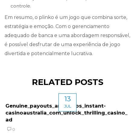
controle.
Em resumo, o plinko é um jogo que combina sorte,
estratégia e emoção. Com o gerenciamento
adequado de banca e uma abordagem responsável,
é possível desfrutar de uma experiência de jogo
divertida e potencialmente lucrativa.
RELATED POSTS
13
Genuine_payouts_and_https_instant-
JUL
casinoaustralia_com_unlock_thrilling_casino_
ad
0