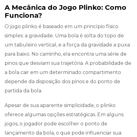
A Mecânica do Jogo Plinko: Como
Funciona?
O jogo plinko é baseado em um princípio físico
simples: a gravidade. Uma bola é solta do topo de
um tabuleiro vertical, e a força da gravidade a puxa
para baixo. No caminho, ela encontra uma série de
pinos que desviam sua trajetória. A probabilidade de
a bola cair em um determinado compartimento
depende da disposição dos pinos e do ponto de
partida da bola.
Apesar de sua aparente simplicidade, o plinko
oferece algumas opções estratégicas. Em alguns
jogos, o jogador pode escolher o ponto de
lançamento da bola, o que pode influenciar sua