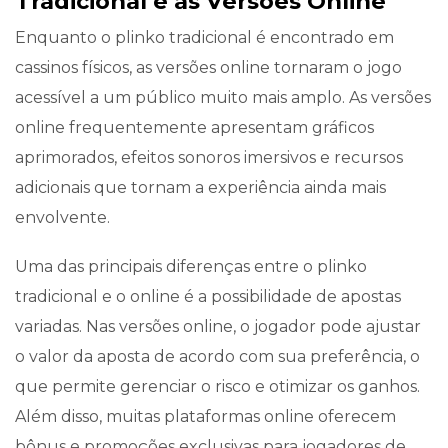
Tradicional e as Versões Online
Enquanto o plinko tradicional é encontrado em
cassinos físicos, as versões online tornaram o jogo
acessível a um público muito mais amplo. As versões
online frequentemente apresentam gráficos
aprimorados, efeitos sonoros imersivos e recursos
adicionais que tornam a experiência ainda mais
envolvente.
Uma das principais diferenças entre o plinko
tradicional e o online é a possibilidade de apostas
variadas. Nas versões online, o jogador pode ajustar
o valor da aposta de acordo com sua preferência, o
que permite gerenciar o risco e otimizar os ganhos.
Além disso, muitas plataformas online oferecem
bônus e promoções exclusivas para jogadores de