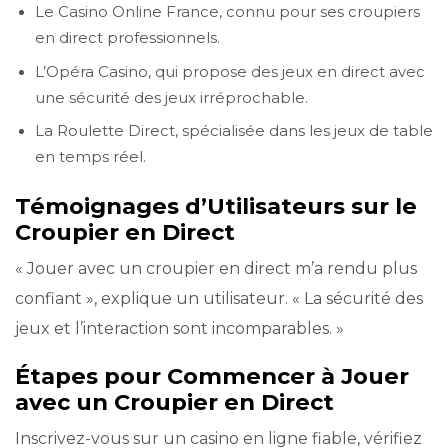
Le Casino Online France, connu pour ses croupiers
en direct professionnels.
L’Opéra Casino, qui propose des jeux en direct avec
une sécurité des jeux irréprochable.
La Roulette Direct, spécialisée dans les jeux de table
en temps réel.
Témoignages d’Utilisateurs sur le
Croupier en Direct
« Jouer avec un croupier en direct m’a rendu plus
confiant », explique un utilisateur. « La sécurité des
jeux et l’interaction sont incomparables. »
Étapes pour Commencer à Jouer
avec un Croupier en Direct
Inscrivez-vous sur un casino en ligne fiable, vérifiez