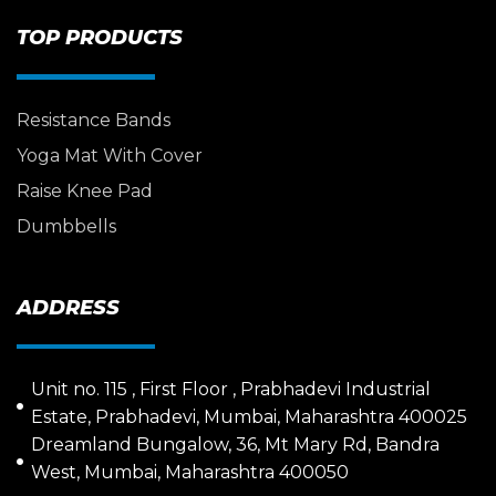
TOP PRODUCTS
Resistance Bands
Yoga Mat With Cover
Raise Knee Pad
Dumbbells
ADDRESS
Unit no. 115 , First Floor , Prabhadevi Industrial
Estate, Prabhadevi, Mumbai, Maharashtra 400025
Dreamland Bungalow, 36, Mt Mary Rd, Bandra
West, Mumbai, Maharashtra 400050