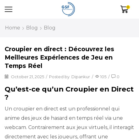
0
Home
Blog
Blog
Croupier en direct : Découvrez les
Meilleures Expériences de Jeu en
Temps Réel
October 21, 2025
/
Posted by
Dipankur
/
105
/
0
Qu’est-ce qu’un Croupier en Direct
?
Un croupier en direct est un professionnel qui
anime des jeux de hasard en temps réel via une
webcam. Contrairement aux jeux virtuels, il interagit
directement avec les joueurs, offrant une