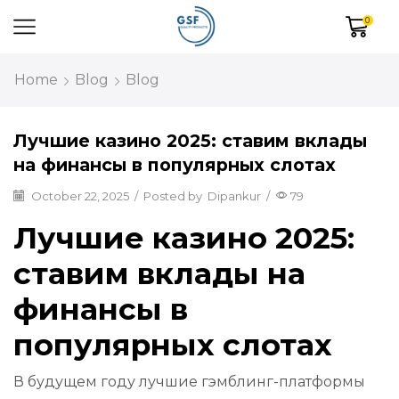
0
Home
Blog
Blog
Лучшие казино 2025: ставим вклады
на финансы в популярных слотах
October 22, 2025
/
Posted by
Dipankur
/
79
Лучшие казино 2025:
ставим вклады на
финансы в
популярных слотах
В будущем году лучшие гэмблинг-платформы