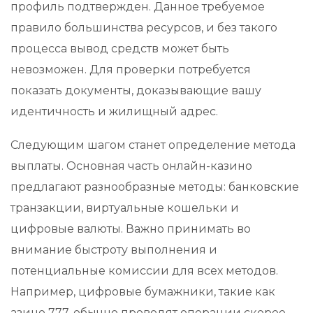
профиль подтвержден. Данное требуемое
правило большинства ресурсов, и без такого
процесса вывод средств может быть
невозможен. Для проверки потребуется
показать документы, доказывающие вашу
идентичность и жилищный адрес.
Следующим шагом станет определение метода
выплаты. Основная часть онлайн-казино
предлагают разнообразные методы: банковские
транзакции, виртуальные кошельки и
цифровые валюты. Важно принимать во
внимание быстроту выполнения и
потенциальные комиссии для всех методов.
Например, цифровые бумажники, такие как
азино 777, обычно проводят операции скорее,