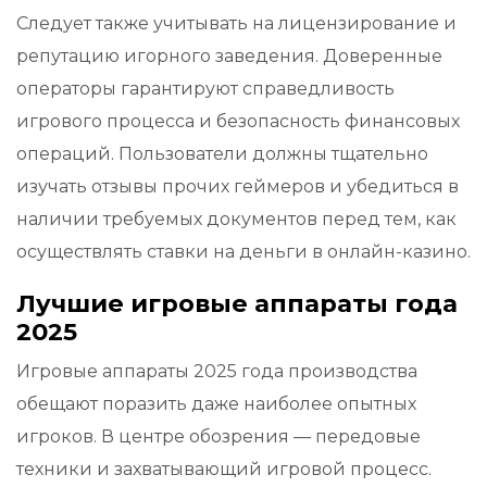
Следует также учитывать на лицензирование и
репутацию игорного заведения. Доверенные
операторы гарантируют справедливость
игрового процесса и безопасность финансовых
операций. Пользователи должны тщательно
изучать отзывы прочих геймеров и убедиться в
наличии требуемых документов перед тем, как
осуществлять ставки на деньги в онлайн-казино.
Лучшие игровые аппараты года
2025
Игровые аппараты 2025 года производства
обещают поразить даже наиболее опытных
игроков. В центре обозрения — передовые
техники и захватывающий игровой процесс.