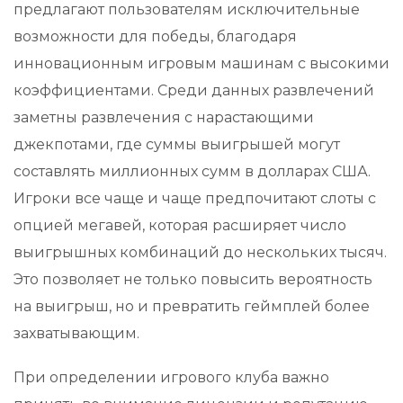
предлагают пользователям исключительные
возможности для победы, благодаря
инновационным игровым машинам с высокими
коэффициентами. Среди данных развлечений
заметны развлечения с нарастающими
джекпотами, где суммы выигрышей могут
составлять миллионных сумм в долларах США.
Игроки все чаще и чаще предпочитают слоты с
опцией мегавей, которая расширяет число
выигрышных комбинаций до нескольких тысяч.
Это позволяет не только повысить вероятность
на выигрыш, но и превратить геймплей более
захватывающим.
При определении игрового клуба важно