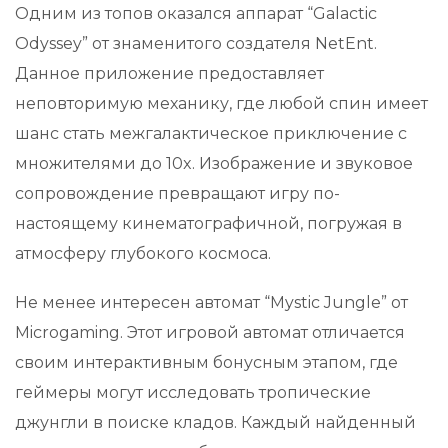
Одним из топов оказался аппарат “Galactic
Odyssey” от знаменитого создателя NetEnt.
Данное приложение предоставляет
неповторимую механику, где любой спин имеет
шанс стать межгалактическое приключение с
множителями до 10x. Изображение и звуковое
сопровождение превращают игру по-
настоящему кинематографичной, погружая в
атмосферу глубокого космоса.
Не менее интересен автомат “Mystic Jungle” от
Microgaming. Этот игровой автомат отличается
своим интерактивным бонусным этапом, где
геймеры могут исследовать тропические
джунгли в поиске кладов. Каждый найденный