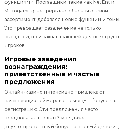
функциями. Поставщики, такие как NetEnt и
Microgaming, непрерывно обновляют свои
ассортимент, добавляя новые функции и темы.
Это превращает развлечение не только
выгодной, но и захватывающей для всех групп
игроков.
Игровые заведения
вознаграждения:
приветственные и частые
предложения
Онлайн-казино интенсивно привлекают
начинающих геймеров с помощью бонусов за
регистрацию. Эти предложения часто
предполагают полный или даже
двухсотпроцентный бонус на первый депозит,