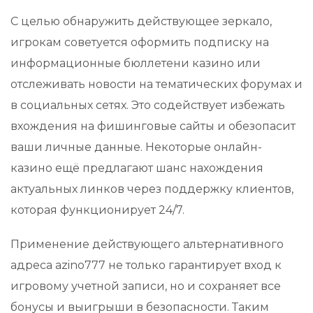
С целью обнаружить действующее зеркало,
игрокам советуется оформить подписку на
информационные бюллетени казино или
отслеживать новости на тематических форумах и
в социальных сетях. Это содействует избежать
вхождения на фишинговые сайты и обезопасит
ваши личные данные. Некоторые онлайн-
казино ещё предлагают шанс нахождения
актуальных линков через поддержку клиентов,
которая функционирует 24/7.
Применение действующего альтернативного
адреса azino777 не только гарантирует вход к
игровому учетной записи, но и сохраняет все
бонусы и выигрыши в безопасности. Таким