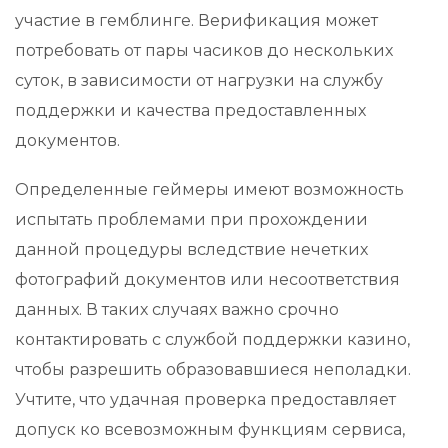
участие в гемблинге. Верификация может
потребовать от пары часиков до нескольких
суток, в зависимости от нагрузки на службу
поддержки и качества предоставленных
документов.
Определенные геймеры имеют возможность
испытать проблемами при прохождении
данной процедуры вследствие нечетких
фотографий документов или несоответствия
данных. В таких случаях важно срочно
контактировать с службой поддержки казино,
чтобы разрешить образовавшиеся неполадки.
Учтите, что удачная проверка предоставляет
допуск ко всевозможным функциям сервиса,