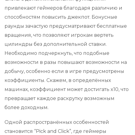
привлекают геймеров благодаря различию и
способностям повысить джекпот. Бонусные
раунды зачастую предусматривают бесплатные
вращения, что позволяют игрокам вертеть
цилиндры без дополнительной ставки.
Необходимо подчеркнуть, что подобные
возможности в разы повышают возможности на
добычу, особенно если в игре предусмотрены
коэффициенты. Скажем, в определённых
машинах, коэффициент может достигать x10, что
превращает каждое раскрутку возможным
более доходным.
Одной распространённых особенностей
становится “Pick and Click”, где геймеры