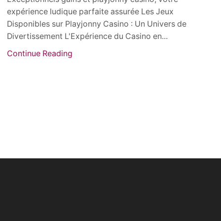
expérience ludique parfaite assurée Les Jeux
Disponibles sur Playjonny Casino : Un Univers de
Divertissement L'Expérience du Casino en...
Continue Reading