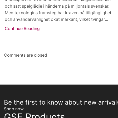
och satt spelglädje i händerna på miljontals svenskar.
Med teknologins framsteg har kraven på tillgänglighet
och användarvänlighet ökat markant, vilket tvingar...
Continue Reading
Comments are closed
Be the first to know about new arrival
Shop now
GSF Products