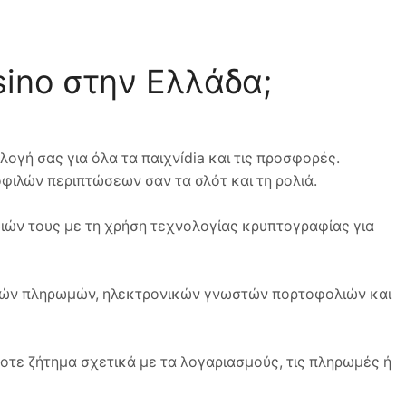
sino στην Ελλάδα;
λογή σας για όλα τα παιχνídia και τις προσφορές.
φιλών περιπτώσεων σαν τα σλότ και τη ρολιά.
ιδιών τους με τη χρήση τεχνολογίας κρυπτογραφίας για
τών πληρωμών, ηλεκτρονικών γνωστών πορτοφολιών και
οτε ζήτημα σχετικά με τα λογαριασμούς, τις πληρωμές ή