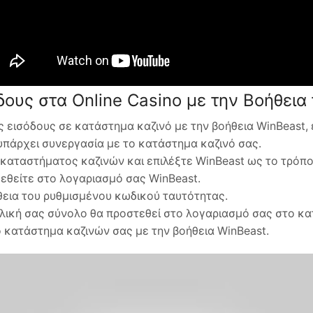
υς στα Online Casino με την Βοήθεια
εισόδους σε κατάστημα καζινό με την βοήθεια WinBeast, ε
υπάρχει συνεργασία με το κατάστημα καζινό σας.
υ καταστήματος καζινών και επιλέξτε WinBeast ως το τρόπ
δεθείτε στο λογαριασμό σας WinBeast.
θεια του ρυθμισμένου κωδικού ταυτότητας.
ολική σας σύνολο θα προστεθεί στο λογαριασμό σας στο κ
ο κατάστημα καζινών σας με την βοήθεια WinBeast.