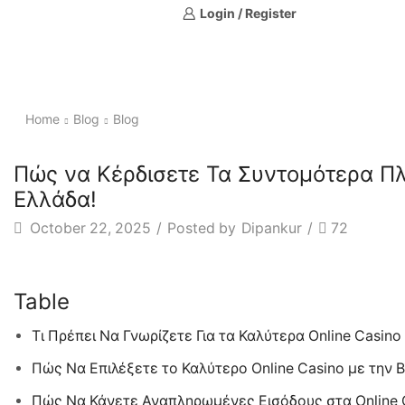
Login / Register
Home
Blog
Blog
Πώς να Κέρδισετε Τα Συντομότερα Πλ
Ελλάδα!
October 22, 2025
/
Posted by
Dipankur
/
72
Table
Τι Πρέπει Να Γνωρίζετε Για τα Καλύτερα Online Casin
Πώς Να Επιλέξετε το Καλύτερο Online Casino με την 
Πώς Να Κάνετε Αναπληρωμένες Εισόδους στα Online C