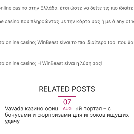
line casino στην Ελλάδα, έτσι ώστε να δείτε τις πιο ιδιαί
ine casino που πληροώντας με την κάρτα σας ή με ά any ot
online casino; WinBeast είναι το πιο ιδιαίτερο tool που θ
online casino; Η WinBeast είναι η λύση σας!
RELATED POSTS
07
Vavada казино официальный портал – с
AUG
бонусами и сюрпризами для игроков ищущих
удачу