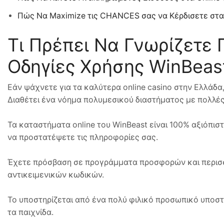
Πώς Να Maximize τις CHANCES σας να Κέρδισετε στα O
Τι Πρέπει Να Γνωρίζετε 
Οδηγίες Χρήσης WinBeas
Εάν ψάχνετε για τα καλύτερα online casino στην Ελλάδα, 
Διαθέτει ένα νόημα πολυμεσικού διαστήματος με πολλές
Τα καταστήματα online του WinBeast είναι 100% αξιόπισ
να προστατέψετε τις πληροφορίες σας.
Έχετε πρόσβαση σε προγράμματα προσφορών και περισ
αντικειμενικών κωδικών.
Το υποστηρίζεται από ένα πολύ φιλικό προσωπικό υποστ
τα παιχνίδα.