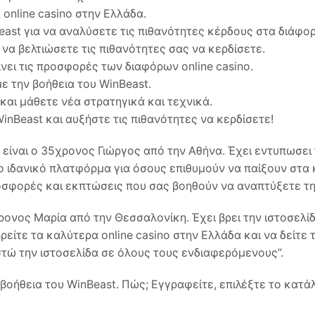
 online casino στην Ελλάδα.
east για να αναλύσετε τις πιθανότητες κέρδους στα διάφορ
 να βελτιώσετε τις πιθανότητες σας να κερδίσετε.
νει τις προσφορές των διαφόρων online casino.
με την βοήθεια του WinBeast.
και μάθετε νέα στρατηγικά και τεχνικά.
WinBeast και αυξήστε τις πιθανότητες να κερδίσετε!
 είναι ο 35χρονος Γιώργος από την Αθήνα. Έχει εντυπωσει 
πιο ιδανικό πλατφόρμα για όσους επιθυμούν να παίξουν στα
οσφορές και εκπτώσεις που σας βοηθούν να αναπτύξετε την
ρονος Μαρία από την Θεσσαλονίκη. Έχει βρει την ιστοσελίδ
βρείτε τα καλύτερα online casino στην Ελλάδα και να δείτ
στώ την ιστοσελίδα σε όλους τους ενδιαφερόμενους”.
ν βοήθεια του WinBeast. Πώς; Εγγραφείτε, επιλέξτε το κα