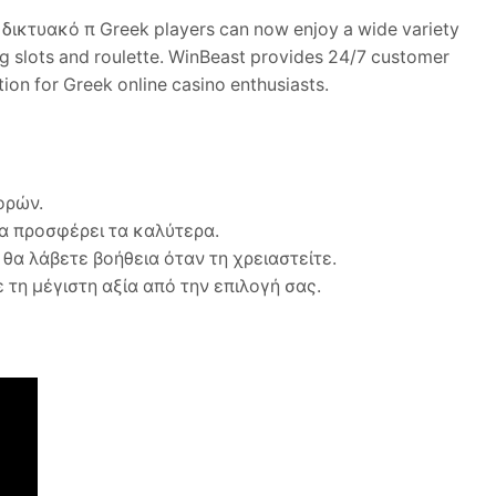
 δικτυακό π Greek players can now enjoy a wide variety
ng slots and roulette. WinBeast provides 24/7 customer
tion for Greek online casino enthusiasts.
ορών.
τα προσφέρει τα καλύτερα.
 θα λάβετε βοήθεια όταν τη χρειαστείτε.
τη μέγιστη αξία από την επιλογή σας.