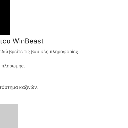
 του WinBeast
δώ βρείτε τις βασικές πληροφορίες.
ο πληρωμής.
ατάστημα καζινών.