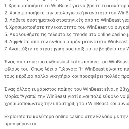
1. Χρησιμοποιήστε το WinBeast για να βρείτε τα καλύτερα
2. Χρησιμοποιήστε την υπολογιστική ικανότητα του WinB
3. Λάβετε συστηματικά στρατηγικές από το WinBeast για
4. Χρησιμοποιήστε την ικανότητα του WinBeast να συγκρί
5. Ακολουθήστε τις τελευταίες τrends στα online casino 
6. Ληφθείτε από την ενθουσιασμένη κοινότητα WinBeast 
7. Αναπτύξτε τη στρατηγική σας παίξιμο με βοήθεια του 
Ένας από τους πιο ενθousiastikοtes παίκες του WinBeast
φίλους του. Όπως λέει ο Γιώργος: “Η WinBeast είναι το 
τους κέρδισα πολλά νικητήρια και προσφέρει πολλές πρ
Ένας άλλος ευχάριστος παίκης του WinBeast είναι η 28χ
Μαρία: “Αγαπώ την WinBeast γιατί είναι πολύ εύκολο να 
χρησιμοποιώντας την υποστήριξη του WinBeast και συνι
Εxplorete τα καλύτερα online casino στην Ελλάδα με τη
προσφέρονται.