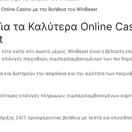
nline Casino με την Βοήθεια του WinBeast
Για τα Καλύτερα Online Ca
t
τότε είστε στο σωστό μέρος. WinBeast είναι η βέλτιστη επι
 επιλογές παιχνιδιών, συμπεριλαμβανομένων των πιο δημο
τα και διατηρούν την ασφάλειά και την ιερότητα των παιχν
σότερες επιλογές πληρωμών, συμπεριλαμβανομένων καρ
ήριξης 24/7, προσφέροντας βοήθεια με λεπτά για οποιοδήπ