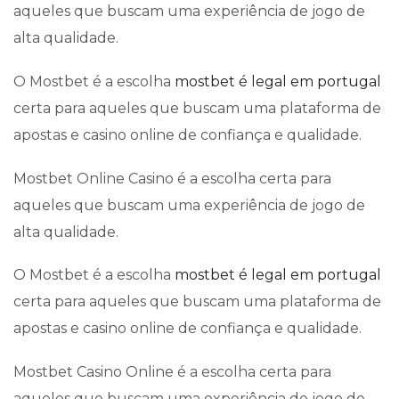
aqueles que buscam uma experiência de jogo de
alta qualidade.
O Mostbet é a escolha
mostbet é legal em portugal
certa para aqueles que buscam uma plataforma de
apostas e casino online de confiança e qualidade.
Mostbet Online Casino é a escolha certa para
aqueles que buscam uma experiência de jogo de
alta qualidade.
O Mostbet é a escolha
mostbet é legal em portugal
certa para aqueles que buscam uma plataforma de
apostas e casino online de confiança e qualidade.
Mostbet Casino Online é a escolha certa para
aqueles que buscam uma experiência de jogo de