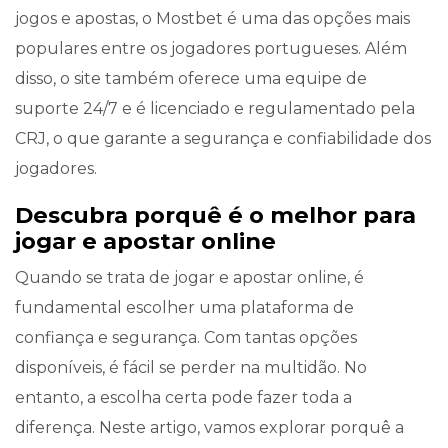
jogos e apostas, o Mostbet é uma das opções mais
populares entre os jogadores portugueses. Além
disso, o site também oferece uma equipe de
suporte 24/7 e é licenciado e regulamentado pela
CRJ, o que garante a segurança e confiabilidade dos
jogadores.
Descubra porquê é o melhor para
jogar e apostar online
Quando se trata de jogar e apostar online, é
fundamental escolher uma plataforma de
confiança e segurança. Com tantas opções
disponíveis, é fácil se perder na multidão. No
entanto, a escolha certa pode fazer toda a
diferença. Neste artigo, vamos explorar porquê a