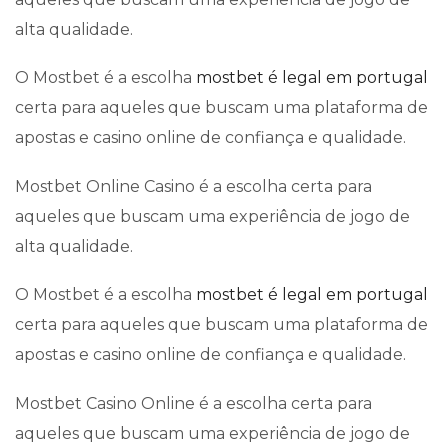
alta qualidade.
O Mostbet é a escolha
mostbet é legal em portugal
certa para aqueles que buscam uma plataforma de
apostas e casino online de confiança e qualidade.
Mostbet Online Casino é a escolha certa para
aqueles que buscam uma experiência de jogo de
alta qualidade.
O Mostbet é a escolha
mostbet é legal em portugal
certa para aqueles que buscam uma plataforma de
apostas e casino online de confiança e qualidade.
Mostbet Casino Online é a escolha certa para
aqueles que buscam uma experiência de jogo de