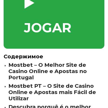
▶️
JOGAR
Содержимое
Mostbet – O Melhor Site de
Casino Online e Apostas no
Portugal
Mostbet PT – O Site de Casino
Online e Apostas mais Fácil de
Utilizar
Descubra porquê é o melhor