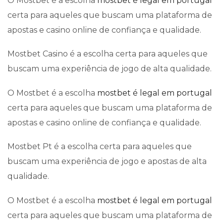
O Mostbet é a escolha
mostbet é legal em portugal
certa para aqueles que buscam uma plataforma de
apostas e casino online de confiança e qualidade.
Mostbet Casino é a escolha certa para aqueles que
buscam uma experiência de jogo de alta qualidade.
O Mostbet é a escolha
mostbet é legal em portugal
certa para aqueles que buscam uma plataforma de
apostas e casino online de confiança e qualidade.
Mostbet Pt é a escolha certa para aqueles que
buscam uma experiência de jogo e apostas de alta
qualidade.
O Mostbet é a escolha
mostbet é legal em portugal
certa para aqueles que buscam uma plataforma de