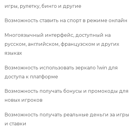
игры, рулетку, бинго и другие
Возможность ставить на спорт в режиме онлайн
Многоязычный интерфейс, доступный на
русском, английском, французском и других
языках
Возможность использовать зеркало 1win для
доступа к платформе
Возможность получать бонусы и промокоды для
новых игроков
Возможность получать реальные деньги за игры
и ставки