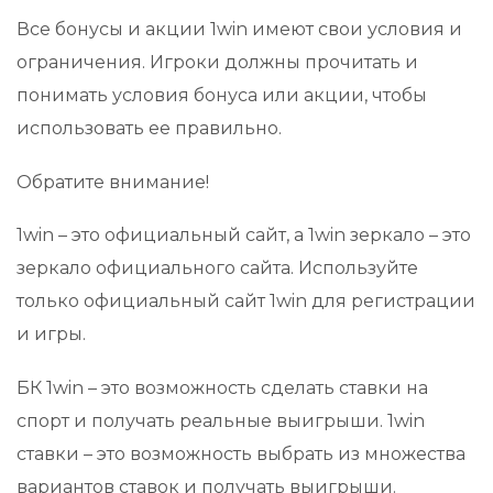
Все бонусы и акции 1win имеют свои условия и
ограничения. Игроки должны прочитать и
понимать условия бонуса или акции, чтобы
использовать ее правильно.
Обратите внимание!
1win – это официальный сайт, а 1win зеркало – это
зеркало официального сайта. Используйте
только официальный сайт 1win для регистрации
и игры.
БК 1win – это возможность сделать ставки на
спорт и получать реальные выигрыши. 1win
ставки – это возможность выбрать из множества
вариантов ставок и получать выигрыши.