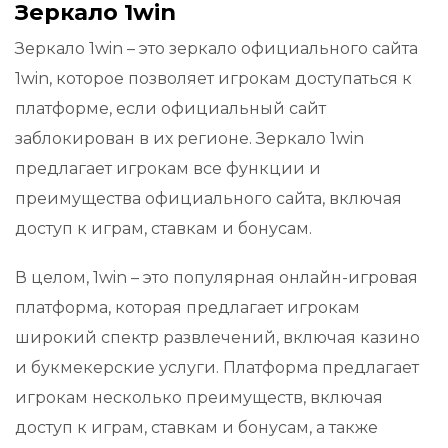
Зеркало 1win
Зеркало 1win – это зеркало официального сайта
1win, которое позволяет игрокам доступаться к
платформе, если официальный сайт
заблокирован в их регионе. Зеркало 1win
предлагает игрокам все функции и
преимущества официального сайта, включая
доступ к играм, ставкам и бонусам.
В целом, 1win – это популярная онлайн-игровая
платформа, которая предлагает игрокам
широкий спектр развлечений, включая казино
и букмекерские услуги. Платформа предлагает
игрокам несколько преимуществ, включая
доступ к играм, ставкам и бонусам, а также