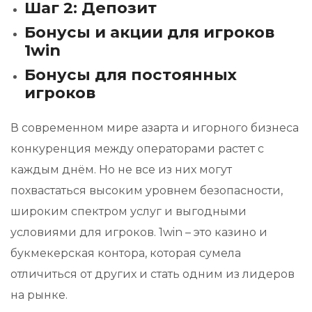
Шаг 2: Депозит
Бонусы и акции для игроков
1win
Бонусы для постоянных
игроков
В современном мире азарта и игорного бизнеса
конкуренция между операторами растет с
каждым днём. Но не все из них могут
похвастаться высоким уровнем безопасности,
широким спектром услуг и выгодными
условиями для игроков. 1win – это казино и
букмекерская контора, которая сумела
отличиться от других и стать одним из лидеров
на рынке.