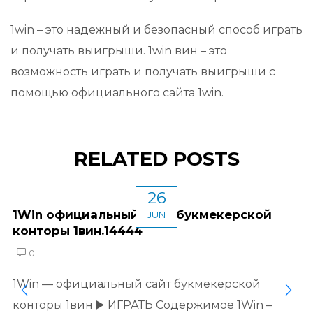
1win – это надежный и безопасный способ играть
и получать выигрыши. 1win вин – это
возможность играть и получать выигрыши с
помощью официального сайта 1win.
RELATED POSTS
26
1Win официальный сайт букмекерской
JUN
конторы 1вин.14444
0
1Win — официальный сайт букмекерской
конторы 1вин ▶️ ИГРАТЬ Содержимое 1Win –