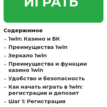
ИГРАТЬ
Содержимое
1win: Казино и БК
Преимущества 1win
Зеркало 1win
Преимущества и функции
казино 1win
Удобство и безопасность
Как начать играть в 1win:
регистрация и депозит
Шаг 1: Регистрация