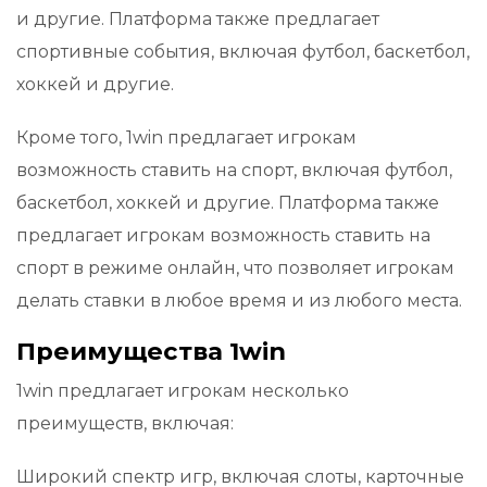
и другие. Платформа также предлагает
спортивные события, включая футбол, баскетбол,
хоккей и другие.
Кроме того, 1win предлагает игрокам
возможность ставить на спорт, включая футбол,
баскетбол, хоккей и другие. Платформа также
предлагает игрокам возможность ставить на
спорт в режиме онлайн, что позволяет игрокам
делать ставки в любое время и из любого места.
Преимущества 1win
1win предлагает игрокам несколько
преимуществ, включая:
Широкий спектр игр, включая слоты, карточные