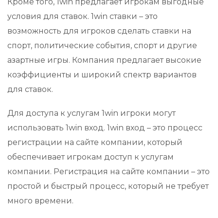
Кроме того, 1win предлагает игрокам выгодные
условия для ставок. 1win ставки – это
возможность для игроков сделать ставки на
спорт, политические события, спорт и другие
азартные игры. Компания предлагает высокие
коэффициенты и широкий спектр вариантов
для ставок.
Для доступа к услугам 1win игроки могут
использовать 1win вход. 1win вход – это процесс
регистрации на сайте компании, который
обеспечивает игрокам доступ к услугам
компании. Регистрация на сайте компании – это
простой и быстрый процесс, который не требует
много времени.