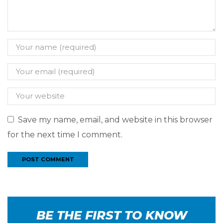
Save my name, email, and website in this browser
for the next time I comment.
BE THE FIRST TO KNOW