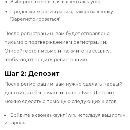
Выберите пароль для вашего аккаунта
Продолжите регистрацию, нажав на кнопку
“Зарегистрироваться”
После регистрации, вам будет отправлено
письмо с подтверждением регистрации.
Откройте это письмо и нажмите на ссылку,
чтобы подтвердить регистрацию.
Шаг 2: Депозит
После регистрации, вам нужно сделать первый
депозит, чтобы начать играть в 1win. Депозит
можно сделать с помощью следующих шагов:
Войдите в свой аккаунт 1win, используя ваш логин
и пароль