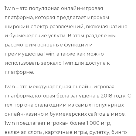
1win – это популярная онлайн-игровая
платформа, которая предлагает игрокам
широкий спектр развлечений, включая казино
и букмекерские услуги. В этом разделе мы
рассмотрим основные функции и
преимущества 1win, а также как можно
использовать зеркало 1win для доступа к
платформе.
1win – это международная онлайн-игровая
платформа, которая была запущена в 2018 году. С
тех пор она стала одним из самых популярных
онлайн-казино и букмекерских сайтов в мире.
1win предлагает игрокам более 1 000 игр,
включая слоты, карточные игры, рулетку, бинго