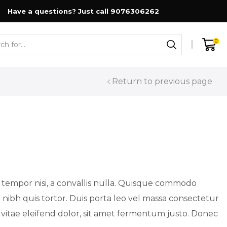
Have a questions? Just call 9076306262
0
Search
input
Return to previous page
 tempor nisi, a convallis nulla. Quisque commodo
nibh quis tortor. Duis porta leo vel massa consectetur
 vitae eleifend dolor, sit amet fermentum justo. Donec