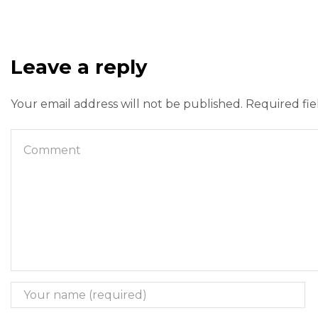
Leave a reply
Your email address will not be published. Required fi