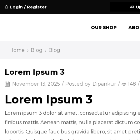
Login / Register
U
OUR SHOP
ABO
Home
Blog
Blog
Lorem Ipsum 3
November 13, 2025
/
Posted by
Dipankur
/
148
/
Lorem Ipsum 3
Lorem ipsum 3 dolor sit amet, consectetur adipiscing 
finibus mattis. Aenean mattis, nulla placerat dictum c
lobortis. Quisque faucibus gravida libero, sit amet p