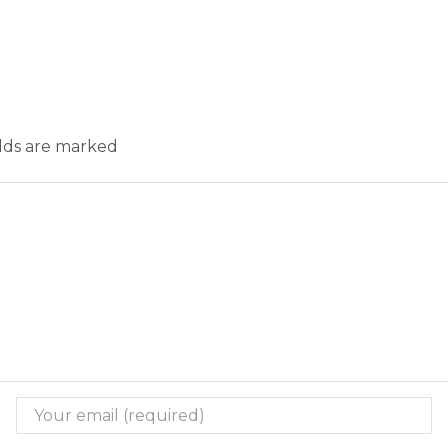
elds are marked