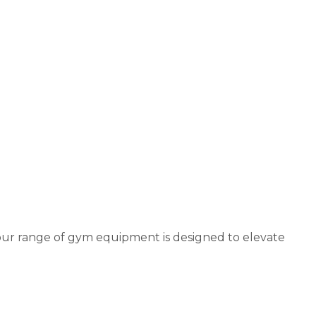
our range of gym equipment is designed to elevate