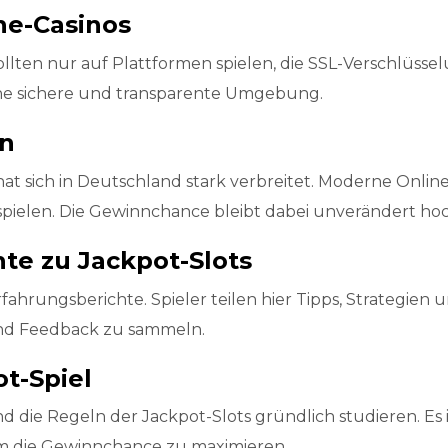
ine-Casinos
 sollten nur auf Plattformen spielen, die SSL-Verschlüsse
 eine sichere und transparente Umgebung.
en
t sich in Deutschland stark verbreitet. Moderne Online
 spielen. Die Gewinnchance bleibt dabei unverändert hoc
te zu Jackpot-Slots
hrungsberichte. Spieler teilen hier Tipps, Strategien u
nd Feedback zu sammeln.
ot-Spiel
d die Regeln der Jackpot-Slots gründlich studieren. Es
um die Gewinnchance zu maximieren.