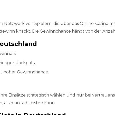
em Netzwerk von Spielern, die über das Online-Casino m
ptgewinn knackt. Die Gewinnchance hängt von der Anzah
Deutschland
ewinnen.
riesigen Jackpots.
 mit hoher Gewinnchance.
re Einsätze strategisch wählen und nur bei vertrauensw
als man sich leisten kann.