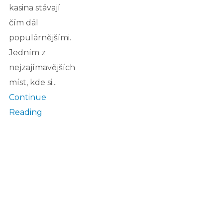
kasina stávají
čím dál
populárnějšími.
Jedním z
nejzajímavějších
míst, kde si...
Continue
Reading