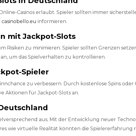
lots in Deutschland
Online-Casinos erlaubt. Spieler sollten immer sicherstell
f
casinobello.eu
informieren.
 mit Jackpot-Slots
Risiken zu minimieren. Spieler sollten Grenzen setzen u
an, um das Spielverhalten zu kontrollieren.
kpot-Spieler
winnchance zu verbessern. Durch kostenlose Spins oder
e Aktionen für Jackpot-Slots an.
 Deutschland
vielversprechend aus. Mit der Entwicklung neuer Techno
s wie virtuelle Realität könnten die Spielererfahrung r