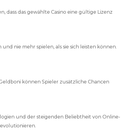
en, dass das gewählte Casino eine gültige Lizenz
nd nie mehr spielen, als sie sich leisten können.
 Geldboni können Spieler zusätzliche Chancen
logien und der steigenden Beliebtheit von Online-
evolutionieren.