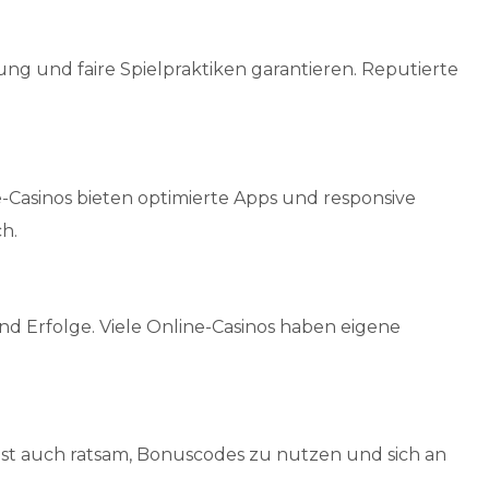
lung und faire Spielpraktiken garantieren. Reputierte
-Casinos bieten optimierte Apps und responsive
h.
nd Erfolge. Viele Online-Casinos haben eigene
 ist auch ratsam, Bonuscodes zu nutzen und sich an