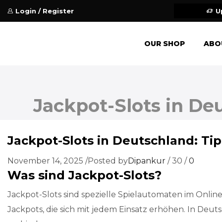
Login / Register
U
OUR SHOP
ABO
Jackpot-Slots in De
Jackpot-Slots in Deutschland: T
November 14, 2025
/
Posted by
Dipankur
/
30
/
0
Was sind Jackpot-Slots?
Jackpot-Slots sind spezielle Spielautomaten im Onlin
Jackpots, die sich mit jedem Einsatz erhöhen. In Deut