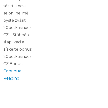
sázet a bavit
se online, měli
byste zvážit
20betkasinocz
CZ – Stáhněte
si aplikaci a
získejte bonus
20betkasinocz
CZ Bonus...
Continue
Reading