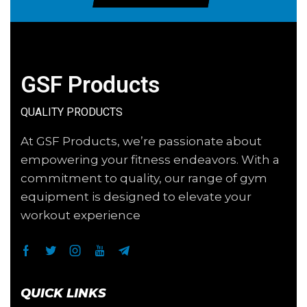
GSF Products
QUALITY PRODUCTS
At GSF Products, we’re passionate about
empowering your fitness endeavors. With a
commitment to quality, our range of gym
equipment is designed to elevate your
workout experience
QUICK LINKS