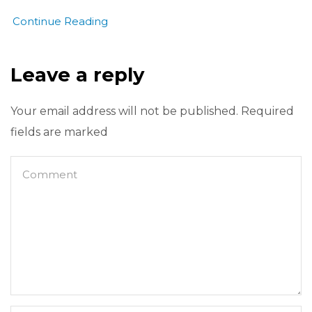
Continue Reading
Leave a reply
Your email address will not be published. Required
fields are marked