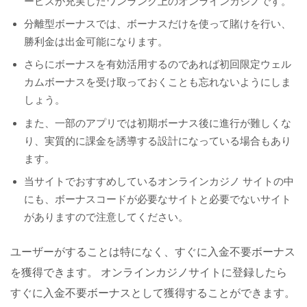
ービスが充実したワンランク上のオンラインカジノです。
分離型ボーナスでは、ボーナスだけを使って賭けを行い、
勝利金は出金可能になります。
さらにボーナスを有効活用するのであれば初回限定ウェル
カムボーナスを受け取っておくことも忘れないようにしま
しょう。
また、一部のアプリでは初期ボーナス後に進行が難しくな
り、実質的に課金を誘導する設計になっている場合もあり
ます。
当サイトでおすすめしているオンラインカジノ サイトの中
にも、ボーナスコードが必要なサイトと必要でないサイト
がありますので注意してください。
ユーザーがすることは特になく、すぐに入金不要ボーナス
を獲得できます。 オンラインカジノサイトに登録したら
すぐに入金不要ボーナスとして獲得することができます。