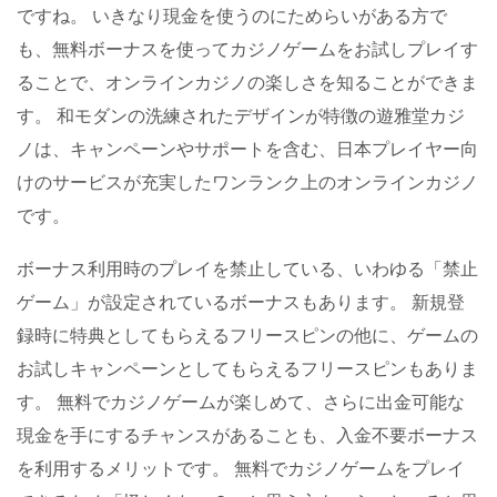
ですね。 いきなり現金を使うのにためらいがある方で
も、無料ボーナスを使ってカジノゲームをお試しプレイす
ることで、オンラインカジノの楽しさを知ることができま
す。 和モダンの洗練されたデザインが特徴の遊雅堂カジ
ノは、キャンペーンやサポートを含む、日本プレイヤー向
けのサービスが充実したワンランク上のオンラインカジノ
です。
ボーナス利用時のプレイを禁止している、いわゆる「禁止
ゲーム」が設定されているボーナスもあります。 新規登
録時に特典としてもらえるフリースピンの他に、ゲームの
お試しキャンペーンとしてもらえるフリースピンもありま
す。 無料でカジノゲームが楽しめて、さらに出金可能な
現金を手にするチャンスがあることも、入金不要ボーナス
を利用するメリットです。 無料でカジノゲームをプレイ