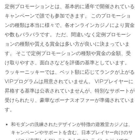
定例プロモーションとは、基本的に通年で開催されている
キャンペーンで誰でも参加できます。 このプロモーショ
ンの種類は本当に様々で、各オンラインカジノにより賞金
や数もバラバラです。 ただ、間違いなく定例プロモーシ
ョンの種類や貰える賞金は多い方が良いに決まっていま
す。 そこで定例プロモーションの種類や賞金の金額、受
け取りやすさ、面白さなどを評価の基準としています。
ラッキーニッキーでは、ベット額に応じてランクが上がる
VIPプログラムは用意されていません。 VIPプレイヤーに
昇格する基準は公表されていませんが、特別なサポートが
受けられたり、豪華なボーナスオファーが準備されていま
す。
和モダンの洗練されたデザインが特徴の遊雅堂カジノは、
キャンペーンやサポートを含む、日本プレイヤー向けのサ