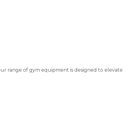
our range of gym equipment is designed to elevate