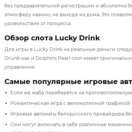
без предварительной регистрации и абсолютно б
атмосферу казино, не выходя из дома. Это позво
удовольствия от процесса.
Обзор слота Lucky Drink
Для игры в Lucky Drink на реальные деньги следу
Drunk как и Dolphins Pearl слот имеет оригинал
управление.
Самые популярные игровые авт
Если же жаба переберётся на противоположную с
Романтическая игра с великолепной графикой
Игровые автоматы белорусского провайдера Bel
Они могут включать в себя различные механик