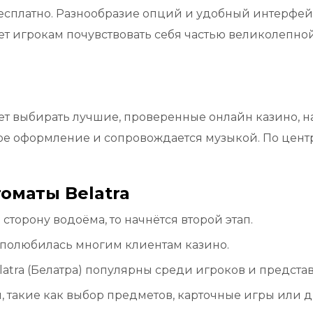
есплатно. Разнообразие опций и удобный интерфей
ляет игрокам почувствовать себя частью великолепн
ет выбирать лучшие, проверенные онлайн казино, на
ьное оформление и сопровождается музыкой. По цен
оматы Belatra
торону водоёма, то начнётся второй этап.
 полюбилась многим клиентам казино.
atra (Белатра) популярны среди игроков и представ
и, такие как выбор предметов, карточные игры или