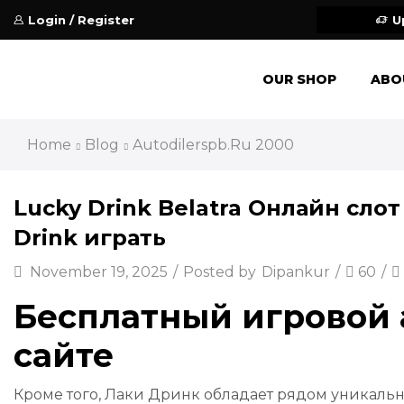
Login / Register
U
OUR SHOP
ABO
Home
Blog
Autodilerspb.ru 2000
Lucky Drink Belatra Онлайн сло
Drink играть
November 19, 2025
/
Posted by
Dipankur
/
60
/
Бесплатный игровой 
сайте
Кроме того, Лаки Дринк обладает рядом уникальны