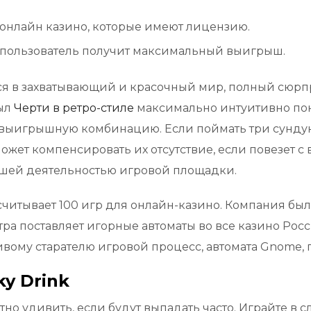
 онлайн казино, которые имеют лицензию.
, пользователь получит максимальный выигрыш.
ься в захватывающий и красочный мир, полный сю
был
Черти в ретро-стиле
максимально интуитивно пон
 выигрышную комбинацию. Если поймать три сундука
 может компенсировать их отсутствие, если повезет
йшей деятельностью игровой площадки.
итывает 100 игр для онлайн-казино. Компания была 
а поставляет игорные автоматы во все казино Росс
вому старателю игровой процесс, автомата Gnome,
y Drink
о удивить, если будут выпадать часто. Играйте в сло