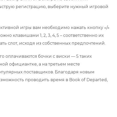
 быструю регистрацию, выберите нужный игровой
активной игры вам необходимо нажать кнопку «/»
но клавишами 1, 2, 3, 4, 5 – соответственно их
ть слот, исходя из собственных предпочтений.
го оплачиваются бочки с виски — 5 таких
ной официантке, а на третьем месте
 популярных поставщиков. Благодаря новым
зможность проводить время в Book of Departed,