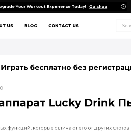
pgrade Your Workout Experience Today!
Go shop
UT US
BLOG
CONTACT US
т Играть бесплатно без регистра
0
аппарат Lucky Drink П
х функций, которые отличают его от других слотов