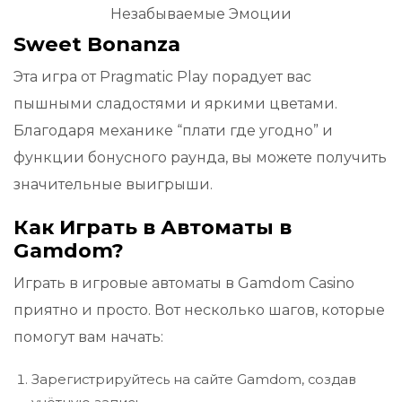
Sweet Bonanza
Эта игра от Pragmatic Play порадует вас
пышными сладостями и яркими цветами.
Благодаря механике “плати где угодно” и
функции бонусного раунда, вы можете получить
значительные выигрыши.
Как Играть в Автоматы в
Gamdom?
Играть в игровые автоматы в Gamdom Casino
приятно и просто. Вот несколько шагов, которые
помогут вам начать:
Зарегистрируйтесь на сайте Gamdom, создав