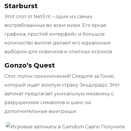
Starburst
Этот слот от NetEnt – один из самых
востребованных во всем мире. Его яркая
графика, простой интерфейс и большое
количество выплат делают его идеальным
выбором для новичков и опытных игроков.
Gonzo’s Quest
Слот, полон приключений! Следите за Гонзо,
который ищет золотую страну Эльдорадо. Этот
автомат предлагает уникальную механику с
разрушением символов и шанс на
дополнительные выигрыши.