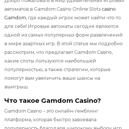
Добро пожаловать в мир удивительных игровых
автоматов в Gamdom Casino Online Slots
casino
Gamdom
, где каждый игрок может найти что-то
для себя! Игровые автоматы сегодня являются
одной из самых популярных форм развлечений
в мире азартных игр. В этой статье мы подробно
рассмотрим, что предлагает Gamdom Casino,
какие слоты пользуются наибольшей
популярностью, а также стратегии, которые
помогут вам увеличить ваши шансы на
выигрыш.
Что такое Gamdom Casino?
Gamdom Casino – это онлайн-гемблинг
платформа, которая быстро завоевала
популярность благодаря широкому выбору игр,