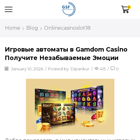
0
Home
Blog
Onlinecasinoslot18
Игровые автоматы в Gamdom Casino
Получите Незабываемые Эмоции
January 10, 2026
/
Posted by
Dipankur
/
415
/
0