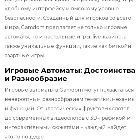
удобному интерфейсу и высокому уровню
безопасности. Созданный для игроков со всего
мира, Gamdom предлагает не только игровые
автоматы, но и настольные игры, live-казино, а
также уникальные функции, такие как биткойн
азартные игры.
Игровые Автоматы: Достоинства
и Разнообразие
Игровые автоматы в Gamdom могут похвастаться
невероятным разнообразием тематики, механик
и функций. От классических фруктовых слотов
до современных видеослотов с 3D-графикой и
интерактивными сюжетами – каждый найдет
что-то по душе.