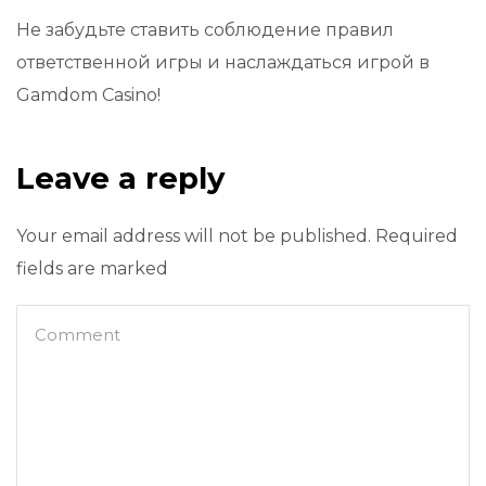
Не забудьте ставить соблюдение правил
ответственной игры и наслаждаться игрой в
Gamdom Casino!
Leave a reply
Your email address will not be published. Required
fields are marked