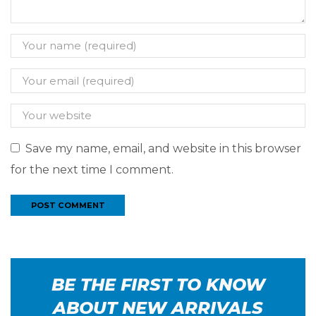
Save my name, email, and website in this browser
for the next time I comment.
BE THE FIRST TO KNOW
ABOUT NEW ARRIVALS