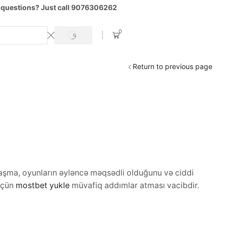
 questions? Just call 9076306262
0
SEARCH
Return to previous page
naşma, oyunların əyləncə məqsədli olduğunu və ciddi
 üçün
mostbet yukle
müvafiq addımlar atması vacibdir.