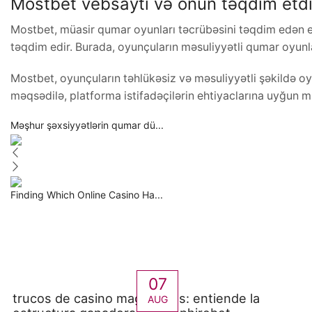
Mostbet vebsaytı və onun təqdim etdi
Mostbet, müasir qumar oyunları təcrübəsini təqdim edən eti
təqdim edir. Burada, oyunçuların məsuliyyətli qumar oyunla
Mostbet, oyunçuların təhlükəsiz və məsuliyyətli şəkildə o
məqsədilə, platforma istifadəçilərin ehtiyaclarına uyğun mü
Məşhur şəxsiyyətlərin qumar dü...
Finding Which Online Casino Ha...
07
trucos de casino magistrales: entiende la
AUG