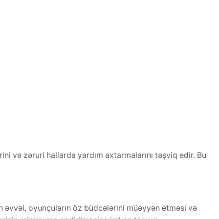
ini və zəruri hallarda yardım axtarmalarını təşviq edir. Bu
n əvvəl, oyunçuların öz büdcələrini müəyyən etməsi və