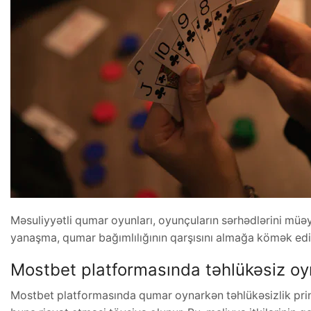
Məsuliyyətli qumar oyunları, oyunçuların sərhədlərini müəyy
yanaşma, qumar bağımlılığının qarşısını almağa kömək edi
Mostbet platformasında təhlükəsiz o
Mostbet platformasında qumar oynarkən təhlükəsizlik pri