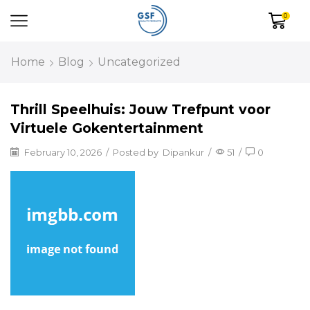
0
Home
Blog
Uncategorized
Thrill Speelhuis: Jouw Trefpunt voor
Virtuele Gokentertainment
February 10, 2026
/
Posted by
Dipankur
/
51
/
0