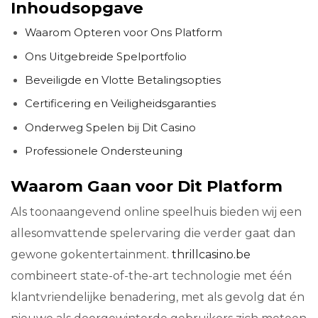
Inhoudsopgave
Waarom Opteren voor Ons Platform
Ons Uitgebreide Spelportfolio
Beveiligde en Vlotte Betalingsopties
Certificering en Veiligheidsgaranties
Onderweg Spelen bij Dit Casino
Professionele Ondersteuning
Waarom Gaan voor Dit Platform
Als toonaangevend online speelhuis bieden wij een
allesomvattende spelervaring die verder gaat dan
gewone gokentertainment.
thrillcasino.be
combineert state-of-the-art technologie met één
klantvriendelijke benadering, met als gevolg dat én