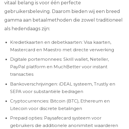
vitaal belang is voor één perfecte
gebruikersbeleving. Daarom bieden wij een breed
gamma aan betaalmethoden die zowel traditioneel
als hedendaags zijn:
Kredietkaarten en debetkaarten: Visa kaarten,
Mastercard en Maestro met directe verwerking
Digitale portemonnees: Skrill wallet, Neteller,
PayPal platform en MuchBetter voor instant
transacties
Bankoverschrijvingen: iDEAL systeem, Trustly en
SEPA voor substantiële bedragen
Cryptocurrencies: Bitcoin (BTC), Ethereum en
Litecoin voor discrete betalingen
Prepaid opties: Paysafecard systeem voor
gebruikers die additionele anonimiteit waarderen