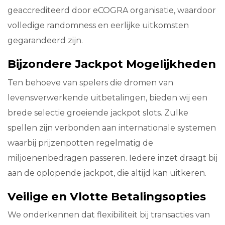
geaccrediteerd door eCOGRA organisatie, waardoor
volledige randomness en eerlijke uitkomsten
gegarandeerd zijn.
Bijzondere Jackpot Mogelijkheden
Ten behoeve van spelers die dromen van
levensverwerkende uitbetalingen, bieden wij een
brede selectie groeiende jackpot slots. Zulke
spellen zijn verbonden aan internationale systemen
waarbij prijzenpotten regelmatig de
miljoenenbedragen passeren. Iedere inzet draagt bij
aan de oplopende jackpot, die altijd kan uitkeren.
Veilige en Vlotte Betalingsopties
We onderkennen dat flexibiliteit bij transacties van