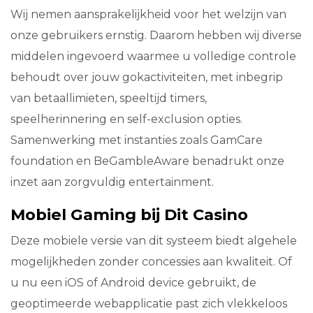
Wij nemen aansprakelijkheid voor het welzijn van
onze gebruikers ernstig. Daarom hebben wij diverse
middelen ingevoerd waarmee u volledige controle
behoudt over jouw gokactiviteiten, met inbegrip
van betaallimieten, speeltijd timers,
speelherinnering en self-exclusion opties.
Samenwerking met instanties zoals GamCare
foundation en BeGambleAware benadrukt onze
inzet aan zorgvuldig entertainment.
Mobiel Gaming bij Dit Casino
Deze mobiele versie van dit systeem biedt algehele
mogelijkheden zonder concessies aan kwaliteit. Of
u nu een iOS of Android device gebruikt, de
geoptimeerde webapplicatie past zich vlekkeloos