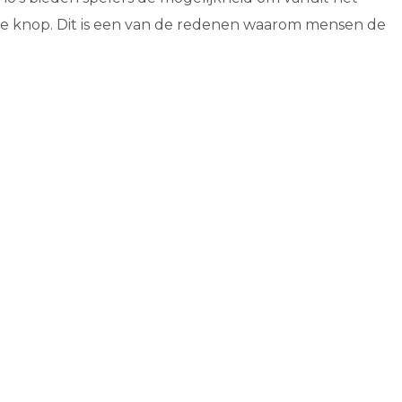
 de knop. Dit is een van de redenen waarom mensen de