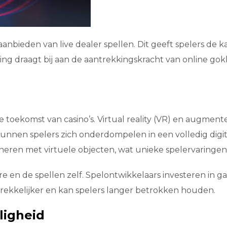
anbieden van live dealer spellen. Dit geeft spelers de 
aring draagt bij aan de aantrekkingskracht van online gok
e toekomst van casino’s. Virtual reality (VR) en augmente
 kunnen spelers zich onderdompelen in een volledig di
ren met virtuele objecten, wat unieke spelervaringen 
re en de spellen zelf. Spelontwikkelaars investeren in 
ntrekkelijker en kan spelers langer betrokken houden.
ligheid