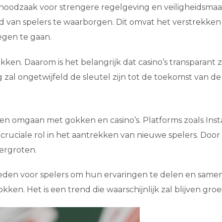
 noodzaak voor strengere regelgeving en veiligheidsma
eid van spelers te waarborgen. Dit omvat het verstrek
egen te gaan.
kken. Daarom is het belangrijk dat casino’s transparant
zal ongetwijfeld de sleutel zijn tot de toekomst van de 
en omgaan met gokken en casino’s. Platforms zoals In
 cruciale rol in het aantrekken van nieuwe spelers. Do
vergroten.
eden voor spelers om hun ervaringen te delen en same
kken. Het is een trend die waarschijnlijk zal blijven gr