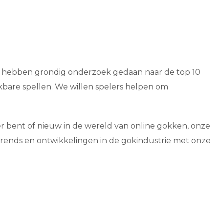
ts hebben grondig onderzoek gedaan naar de top 10
ikbare spellen. We willen spelers helpen om
er bent of nieuw in de wereld van online gokken, onze
 trends en ontwikkelingen in de gokindustrie met onze