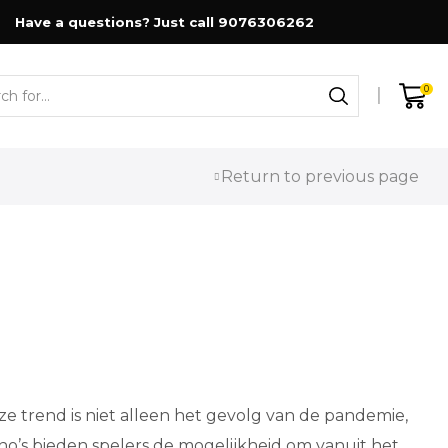
Have a questions? Just call 9076306262
0
Search
input
Return to previous page
e trend is niet alleen het gevolg van de pandemie,
’s bieden spelers de mogelijkheid om vanuit het