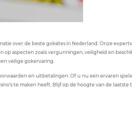
rmatie over de beste goksites in Nederland. Onze exper
ten op aspecten zoals vergunningen, veiligheid en besch
n veilige gokervaring.
lvoorwaarden en uitbetalingen. Of u nu een ervaren spel
ino’s te maken heeft. Blijf op de hoogte van de laatste