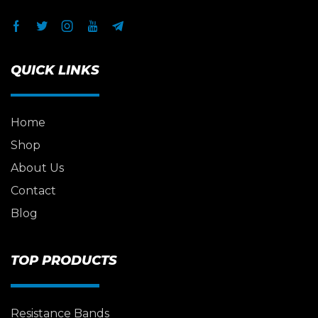
QUICK LINKS
Home
Shop
About Us
Contact
Blog
TOP PRODUCTS
Resistance Bands