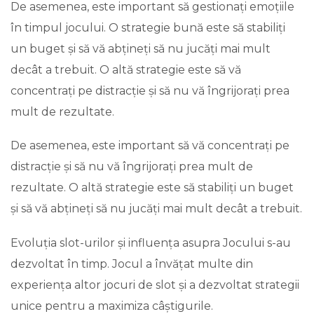
De asemenea, este important să gestionați emoțiile
în timpul jocului. O strategie bună este să stabiliți
un buget și să vă abțineți să nu jucăți mai mult
decât a trebuit. O altă strategie este să vă
concentrați pe distracție și să nu vă îngrijorați prea
mult de rezultate.
De asemenea, este important să vă concentrați pe
distracție și să nu vă îngrijorați prea mult de
rezultate. O altă strategie este să stabiliți un buget
și să vă abțineți să nu jucăți mai mult decât a trebuit.
Evoluția slot-urilor și influența asupra Jocului s-au
dezvoltat în timp. Jocul a învățat multe din
experiența altor jocuri de slot și a dezvoltat strategii
unice pentru a maximiza câștigurile.