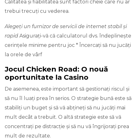
Calitatea și fiabilitatea sunt factori cheie care nu ar
trebui trecuți cu vederea.
Alegeți un furnizor de servicii de internet stabil și
rapid
Asigurați-vă că calculatorul dvs. îndeplinește
cerințele minime pentru joc * Încercați să nu jucăți
la orele de vârf
Jocul Chicken Road: O nouă
oportunitate la Casino
De asemenea, este important să gestionați riscul și
să nu îl luați prea în serios. O strategie bună este să
stabiliți un buget și să vă abțineți să nu jucăți mai
mult decât a trebuit. O altă strategie este să vă
concentrați pe distracție și să nu vă îngrijorați prea
mult de rezultate.