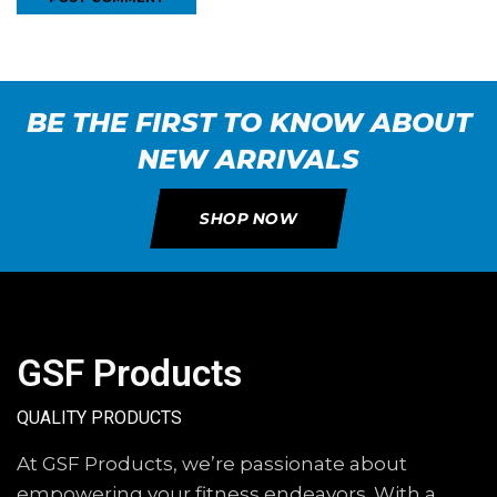
BE THE FIRST TO KNOW ABOUT
NEW ARRIVALS
SHOP NOW
GSF Products
QUALITY PRODUCTS
At GSF Products, we’re passionate about
empowering your fitness endeavors. With a