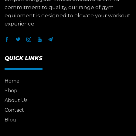
commitment to quality, our range of gym
equipment is designed to elevate your workout
experience
QUICK LINKS
Home
Shop
About Us
Contact
Blog