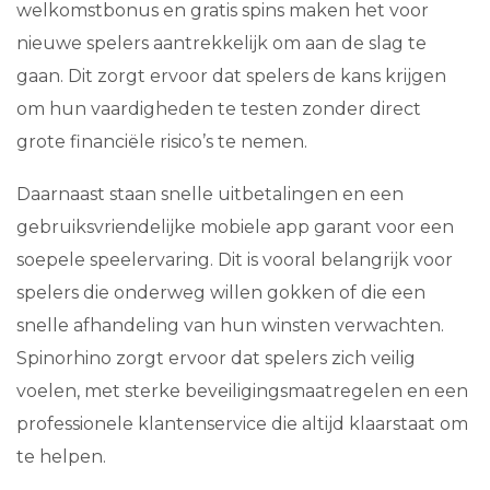
welkomstbonus en gratis spins maken het voor
nieuwe spelers aantrekkelijk om aan de slag te
gaan. Dit zorgt ervoor dat spelers de kans krijgen
om hun vaardigheden te testen zonder direct
grote financiële risico’s te nemen.
Daarnaast staan snelle uitbetalingen en een
gebruiksvriendelijke mobiele app garant voor een
soepele speelervaring. Dit is vooral belangrijk voor
spelers die onderweg willen gokken of die een
snelle afhandeling van hun winsten verwachten.
Spinorhino zorgt ervoor dat spelers zich veilig
voelen, met sterke beveiligingsmaatregelen en een
professionele klantenservice die altijd klaarstaat om
te helpen.