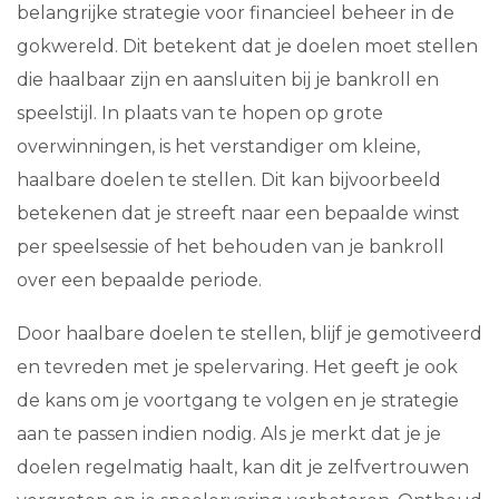
belangrijke strategie voor financieel beheer in de
gokwereld. Dit betekent dat je doelen moet stellen
die haalbaar zijn en aansluiten bij je bankroll en
speelstijl. In plaats van te hopen op grote
overwinningen, is het verstandiger om kleine,
haalbare doelen te stellen. Dit kan bijvoorbeeld
betekenen dat je streeft naar een bepaalde winst
per speelsessie of het behouden van je bankroll
over een bepaalde periode.
Door haalbare doelen te stellen, blijf je gemotiveerd
en tevreden met je spelervaring. Het geeft je ook
de kans om je voortgang te volgen en je strategie
aan te passen indien nodig. Als je merkt dat je je
doelen regelmatig haalt, kan dit je zelfvertrouwen