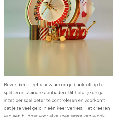
Bovendien is het raadzaam om je bankroll op te
splitsen in kleinere eenheden. Dit helpt je om je
inzet per spel beter te controleren en voorkomt
dat je te veel geld in één keer verliest. Het creëren
van een budget voor elke speelsessie kan je ook