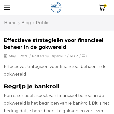
0
Home
Blog
Public
Effectieve strategieën voor financieel
beheer in de gokwereld
May 11, 2026
/
Posted by
Dipankur
/
62
/
0
Effectieve strategieën voor financieel beheer in de
gokwereld
Begrijp je bankroll
Een essentieel aspect van financieel beheer in de
gokwereld is het begrijpen van je bankroll. Dit is het
bedrag dat je bereid bent te gokken en verliezen