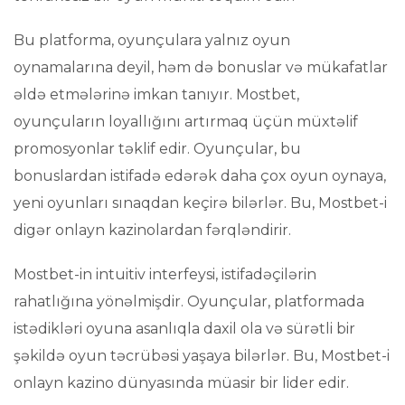
Bu platforma, oyunçulara yalnız oyun
oynamalarına deyil, həm də bonuslar və mükafatlar
əldə etmələrinə imkan tanıyır. Mostbet,
oyunçuların loyallığını artırmaq üçün müxtəlif
promosyonlar təklif edir. Oyunçular, bu
bonuslardan istifadə edərək daha çox oyun oynaya,
yeni oyunları sınaqdan keçirə bilərlər. Bu, Mostbet-i
digər onlayn kazinolardan fərqləndirir.
Mostbet-in intuitiv interfeysi, istifadəçilərin
rahatlığına yönəlmişdir. Oyunçular, platformada
istədikləri oyuna asanlıqla daxil ola və sürətli bir
şəkildə oyun təcrübəsi yaşaya bilərlər. Bu, Mostbet-i
onlayn kazino dünyasında müasir bir lider edir.