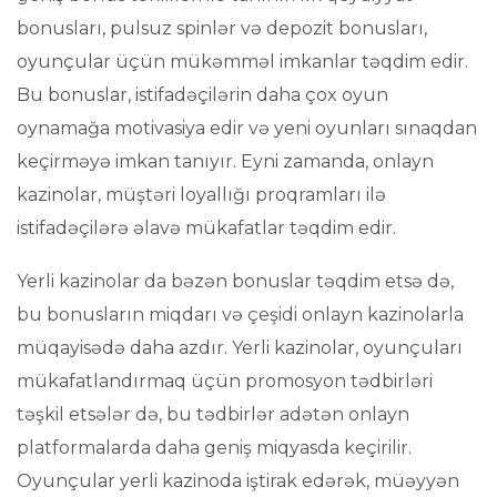
bonusları, pulsuz spinlər və depozit bonusları,
oyunçular üçün mükəmməl imkanlar təqdim edir.
Bu bonuslar, istifadəçilərin daha çox oyun
oynamağa motivasiya edir və yeni oyunları sınaqdan
keçirməyə imkan tanıyır. Eyni zamanda, onlayn
kazinolar, müştəri loyallığı proqramları ilə
istifadəçilərə əlavə mükafatlar təqdim edir.
Yerli kazinolar da bəzən bonuslar təqdim etsə də,
bu bonusların miqdarı və çeşidi onlayn kazinolarla
müqayisədə daha azdır. Yerli kazinolar, oyunçuları
mükafatlandırmaq üçün promosyon tədbirləri
təşkil etsələr də, bu tədbirlər adətən onlayn
platformalarda daha geniş miqyasda keçirilir.
Oyunçular yerli kazinoda iştirak edərək, müəyyən