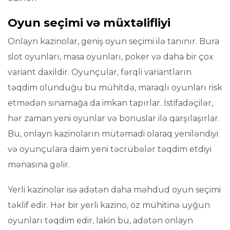
Oyun seçimi və müxtəlifliyi
Onlayn kazinolar, geniş oyun seçimi ilə tanınır. Bura
slot oyunları, masa oyunları, poker və daha bir çox
variant daxildir. Oyunçular, fərqli variantların
təqdim olunduğu bu mühitdə, maraqlı oyunları risk
etmədən sınamağa da imkan tapırlar. İstifadəçilər,
hər zaman yeni oyunlar və bonuslar ilə qarşılaşırlar.
Bu, onlayn kazinoların mütəmadi olaraq yeniləndiyi
və oyunçulara daim yeni təcrübələr təqdim etdiyi
mənasına gəlir.
Yerli kazinolar isə adətən daha məhdud oyun seçimi
təklif edir. Hər bir yerli kazino, öz mühitinə uyğun
oyunları təqdim edir, lakin bu, adətən onlayn