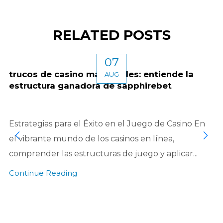
RELATED POSTS
07
trucos de casino magistrales: entiende la
AUG
estructura ganadora de sapphirebet
Estrategias para el Éxito en el Juego de Casino En
el vibrante mundo de los casinos en línea,
comprender las estructuras de juego y aplicar...
Continue Reading