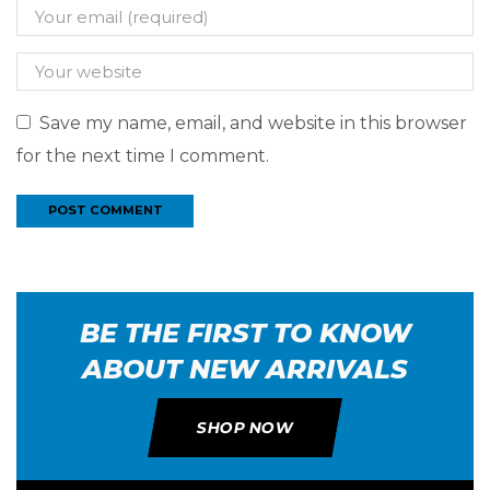
Save my name, email, and website in this browser
for the next time I comment.
BE THE FIRST TO KNOW
ABOUT NEW ARRIVALS
SHOP NOW