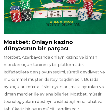
Mostbet: Onlayn kazino
dünyasının bir parçası
Mostbet, Azərbaycanda onlayn kazino və idman
mərcləri üçün tanınmış bir platformadır.
İstifadəçilərə geniş oyun seçimi, sürətli qeydiyyat və
mükəmməl müştəri dəstəyi təqdim edir. Burada,
oyunçular, müxtəlif slot oyunları, masa oyunları və
idman mərcləri ilə əylənə bilərlər. Mostbet, müasir
texnologiyaların dəstəyi ilə istifadəçilərinə rahat və
təhlükəsiz bir oyun mühiti təqdim edir.