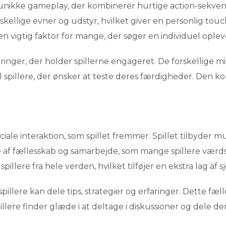
ts unikke gameplay, der kombinerer hurtige action-sekve
kellige evner og udstyr, hvilket giver en personlig touch
r en vigtig faktor for mange, der søger en individuel oplev
ringer, der holder spillerne engageret. De forskellige m
 spillere, der ønsker at teste deres færdigheder. Den kom
sociale interaktion, som spillet fremmer. Spillet tilbyder
af fællesskab og samarbejde, som mange spillere værdsæ
pillere fra hele verden, hvilket tilføjer en ekstra lag af
spillere kan dele tips, strategier og erfaringer. Dette fæ
illere finder glæde i at deltage i diskussioner og dele d