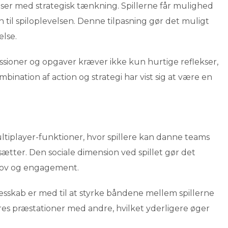
nser med strategisk tænkning. Spillerne får mulighed
 til spiloplevelsen. Denne tilpasning gør det muligt
else.
issioner og opgaver kræver ikke kun hurtige reflekser,
bination af action og strategi har vist sig at være en
 multiplayer-funktioner, hvor spillere kan danne teams
tter. Den sociale dimension ved spillet gør det
 sjov og engagement.
llesskab er med til at styrke båndene mellem spillerne
eres præstationer med andre, hvilket yderligere øger