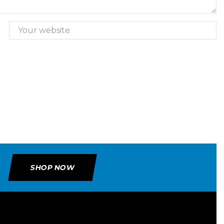
SHOP NOW