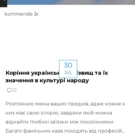
kommende år.
30
Коріння українських прізвищ та їх
JUL
значення в культурі народу
0
Розгляньте імена ваших предків, адже кожне з
них має свою історію, завдяки якій можна
віднайти глибокі зв’язки між поколіннями.
Багато фамільних назв походять від професій,...