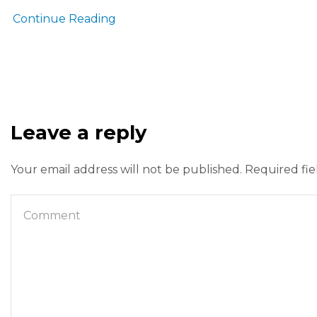
Continue Reading
Leave a reply
Your email address will not be published. Required fi