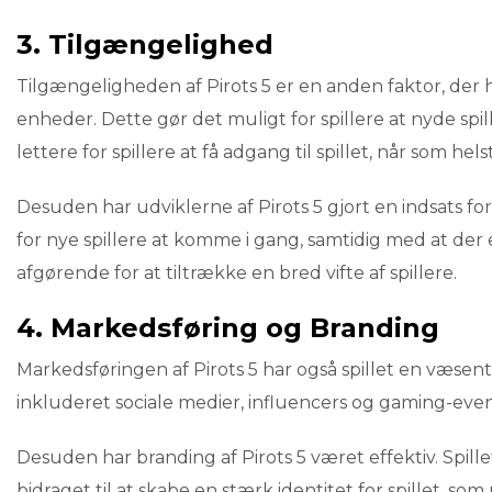
3. Tilgængelighed
Tilgængeligheden af Pirots 5 er en anden faktor, der ha
enheder. Dette gør det muligt for spillere at nyde spil
lettere for spillere at få adgang til spillet, når som hel
Desuden har udviklerne af Pirots 5 gjort en indsats for
for nye spillere at komme i gang, samtidig med at der
afgørende for at tiltrække en bred vifte af spillere.
4. Markedsføring og Branding
Markedsføringen af Pirots 5 har også spillet en væsent
inkluderet sociale medier, influencers og gaming-eve
Desuden har branding af Pirots 5 været effektiv. Spille
bidraget til at skabe en stærk identitet for spillet, 