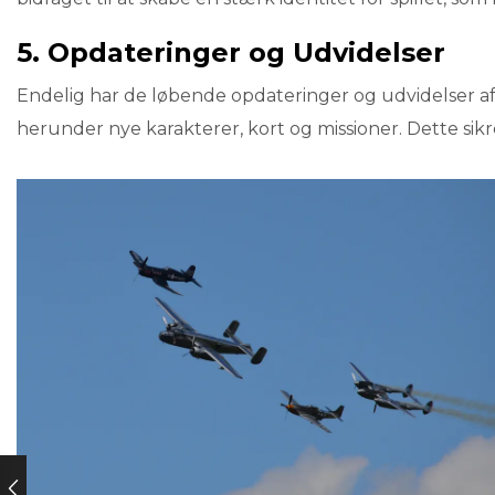
5. Opdateringer og Udvidelser
Endelig har de løbende opdateringer og udvidelser af P
herunder nye karakterer, kort og missioner. Dette sikrer