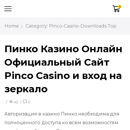
0
Home
Category: Pinco-Casino-Downloads.top
Пинко Казино Онлайн
Официальный Сайт
Pinco Casino и вход на
зеркало
/
42
/
0
Авторизация в казино Пинко необходима для
полноценного доступа ко всем возможностям