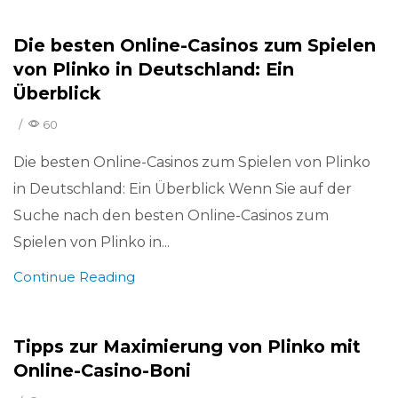
Die besten Online-Casinos zum Spielen
von Plinko in Deutschland: Ein
Überblick
/
60
Die besten Online-Casinos zum Spielen von Plinko
in Deutschland: Ein Überblick Wenn Sie auf der
Suche nach den besten Online-Casinos zum
Spielen von Plinko in...
Continue Reading
Tipps zur Maximierung von Plinko mit
Online-Casino-Boni