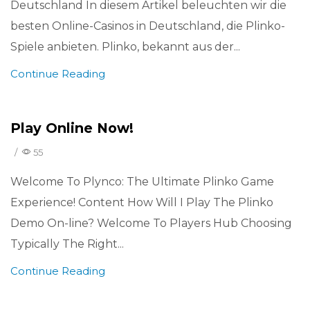
Deutschland In diesem Artikel beleuchten wir die
besten Online-Casinos in Deutschland, die Plinko-
Spiele anbieten. Plinko, bekannt aus der...
Continue Reading
Play Online Now!
/
55
Welcome To Plynco: The Ultimate Plinko Game
Experience! Content How Will I Play The Plinko
Demo On-line? Welcome To Players Hub Choosing
Typically The Right...
Continue Reading