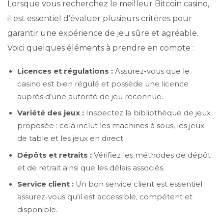
Lorsque vous recherchez le meilleur Bitcoin casino,
il est essentiel d’évaluer plusieurs critères pour
garantir une expérience de jeu sûre et agréable.
Voici quelques éléments à prendre en compte :
Licences et régulations :
Assurez-vous que le
casino est bien régulé et possède une licence
auprès d’une autorité de jeu reconnue.
Variété des jeux :
Inspectez la bibliothèque de jeux
proposée : cela inclut les machines à sous, les jeux
de table et les jeux en direct.
Dépôts et retraits :
Vérifiez les méthodes de dépôt
et de retrait ainsi que les délais associés.
Service client :
Un bon service client est essentiel ;
assurez-vous qu’il est accessible, compétent et
disponible.