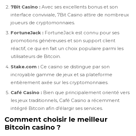
7Bit Casino :
Avec ses excellents bonus et son
interface conviviale, 7Bit Casino attire de nombreux
joueurs de cryptomonnaies.
FortuneJack :
FortuneJack est connu pour ses
promotions généreuses et son support client
réactif, ce qui en fait un choix populaire parmi les
utilisateurs de Bitcoin.
Stake.com :
Ce casino se distingue par son
incroyable gamme de jeux et sa plateforme
entièrement axée sur les cryptomonnaies.
Café Casino :
Bien que principalement orienté vers
les jeux traditionnels, Café Casino a récemment
intégré Bitcoin afin d’élargir ses services.
Comment choisir le meilleur
Bitcoin casino ?