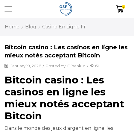
0
Home
Blog
Casino En Ligne Fr
Bitcoin casino : Les casinos en ligne les
mieux notés acceptant Bitcoin
January 19, 2026
/
Posted by
Dipankur
/
61
Bitcoin casino : Les
casinos en ligne les
mieux notés acceptant
Bitcoin
Dans le monde des jeux d’argent en ligne, les