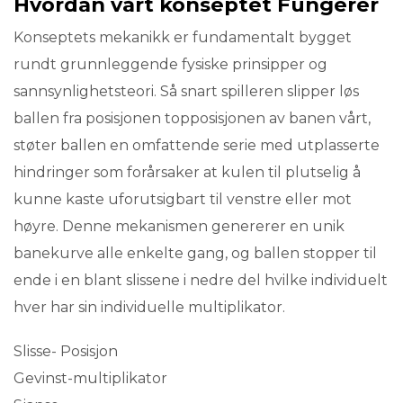
Hvordan vårt konseptet Fungerer
Konseptets mekanikk er fundamentalt bygget
rundt grunnleggende fysiske prinsipper og
sannsynlighetsteori. Så snart spilleren slipper løs
ballen fra posisjonen topposisjonen av banen vårt,
støter ballen en omfattende serie med utplasserte
hindringer som forårsaker at kulen til plutselig å
kunne kaste uforutsigbart til venstre eller mot
høyre. Denne mekanismen genererer en unik
banekurve alle enkelte gang, og ballen stopper til
ende i en blant slissene i nedre del hvilke individuelt
hver har sin individuelle multiplikator.
Slisse- Posisjon
Gevinst-multiplikator