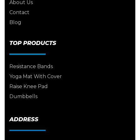
About Us
Contact
Blog
TOP PRODUCTS
Resistance Bands
Yoga Mat With Cover
Raise Knee Pad
Dumbbells
ADDRESS