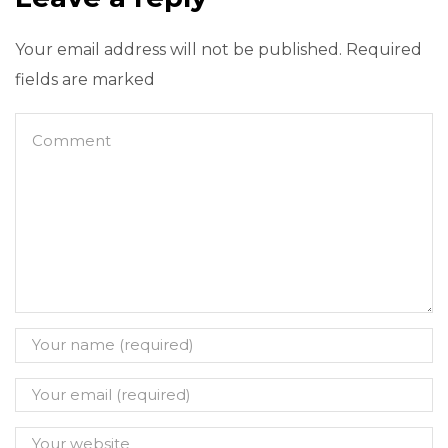
Your email address will not be published. Required
fields are marked