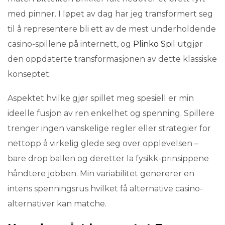
med pinner. I løpet av dag har jeg transformert seg
til å representere bli ett av de mest underholdende
casino-spillene på internett, og
Plinko Spil
utgjør
den oppdaterte transformasjonen av dette klassiske
konseptet.
Aspektet hvilke gjør spillet meg spesiell er min
ideelle fusjon av ren enkelhet og spenning. Spillere
trenger ingen vanskelige regler eller strategier for
nettopp å virkelig glede seg over opplevelsen –
bare drop ballen og deretter la fysikk-prinsippene
håndtere jobben. Min variabilitet genererer en
intens spenningsrus hvilket få alternative casino-
alternativer kan matche.