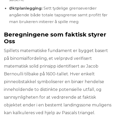
Øktplanlegging:
Sett tydelige grenseverdier
angående både totale tapsgrense samt profitt før
man brukeren initierer å spille meg
Beregningene som faktisk styrer
Oss
Spillets matematiske fundament er bygget basert
på binomialfordeling, et velprøvd verifisert
matematisk solid prinsipp identifisert av Jacob
Bernoulli tilbake på 1600-tallet. Hver enkelt
pinneobstakkel symboliserer en binær hendelse
inneholdende to distinkte potensielle utfall, og
sannsynligheten for at vedrørende at faktisk
objektet ender i en bestemt landingssone muligens
kan kalkuleres ved hjelp av Pascals triangel.