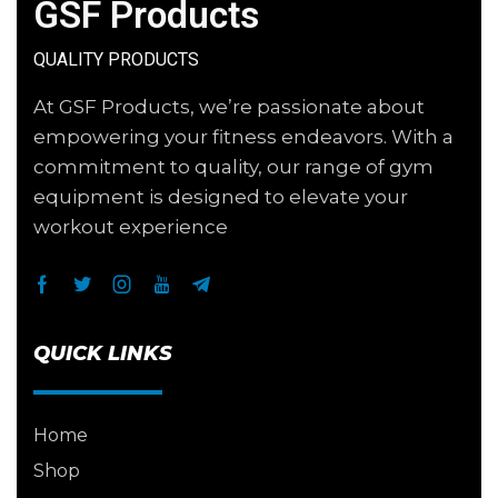
GSF Products
QUALITY PRODUCTS
At GSF Products, we’re passionate about
empowering your fitness endeavors. With a
commitment to quality, our range of gym
equipment is designed to elevate your
workout experience
QUICK LINKS
Home
Shop